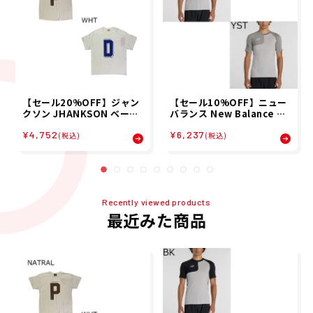
【セール20%OFF】ジャン
【セール10%OFF】ニュー
クソン JHANKSON ベース
バランス New Balance ベ
ボール 野球 ソフトボール ウ
ースボール 野球 ソフトボー
¥4,752
¥6,237
ェア 半袖 Tシャツ BIGLOG
ル ウェア 半袖 Tシャツ アシ
(税込)
(税込)
O Tシャツ 24038 メンズ 男
ンメトリー半袖（右投げ
性 25SP 春夏
用） MT61X6LR メンズ 男
性 26SP 春夏
Recently viewed products
最近みた商品