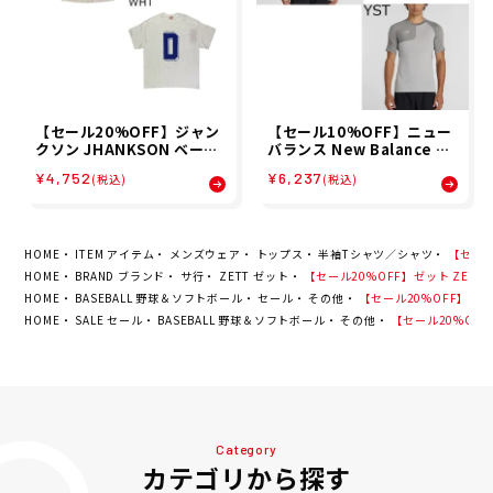
【セール20%OFF】ジャン
【セール10%OFF】ニュー
クソン JHANKSON ベース
バランス New Balance ベ
ボール 野球 ソフトボール ウ
ースボール 野球 ソフトボー
¥4,752
¥6,237
(税込)
(税込)
ェア 半袖 Tシャツ BIGLOG
ル ウェア 半袖 Tシャツ アシ
O Tシャツ 24038 メンズ 男
ンメトリー半袖（右投げ
性 25SP 春夏
用） MT61X6LR メンズ 男
性 26SP 春夏
HOME
ITEM アイテム
メンズウェア
トップス
半袖Tシャツ／シャツ
【セール2
HOME
BRAND ブランド
サ行
ZETT ゼット
【セール20%OFF】ゼット ZETT 
HOME
BASEBALL 野球＆ソフトボール
セール
その他
【セール20%OFF】ゼット
HOME
SALE セール
BASEBALL 野球＆ソフトボール
その他
【セール20%OFF】
Category
カテゴリから探す