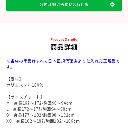
公式LINEから問い合わせる
Product Details
商品詳細
※当店の商品はすべて日本正規代理店より仕入れた正規品で
す。
【素材】
ポリエステル100%
【サイズチャート】
M：身長167～172/胸囲90～94cm
L：身長172～177/胸囲94～98cm
O：身長177～182/胸囲98～102cm
XO：身長182～187/胸囲102～106cm