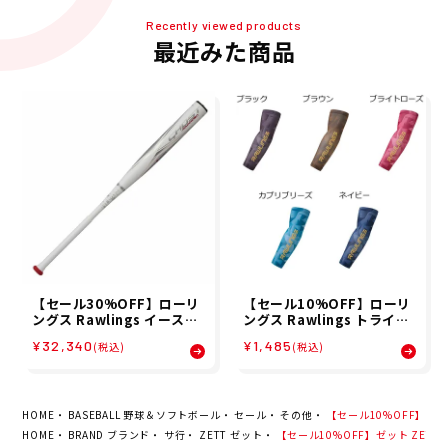
Recently viewed products
最近みた商品
【セール30%OFF】ローリ
【セール10%OFF】ローリ
ングス Rawlings イースト
ングス Rawlings トライア
ン ゴースト アドバンスド E
ングル G アーム ガード 片
¥32,340
¥1,485
(税込)
(税込)
ASTON GHOST ADVANCE
腕用 野球 ソフトボール アー
D ソフトボール 革 ゴム バッ
ムスリーブ AAW16S03 26
ト FPJ23ISFGA 25SP 春夏
SP
HOME
BASEBALL 野球＆ソフトボール
セール
その他
【セール10%OFF】ゼット 
HOME
BRAND ブランド
サ行
ZETT ゼット
【セール10%OFF】ゼット ZETT バ