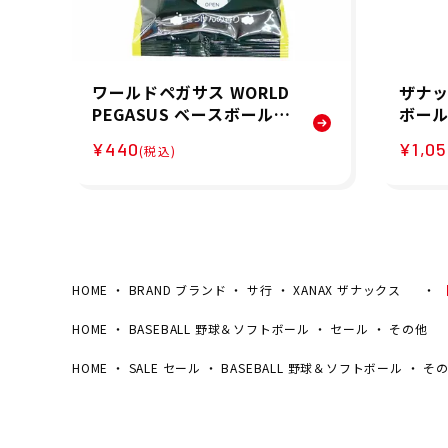
ワールドペガサス WORLD
ザナッ
PEGASUS ベースボール
ボール
野球 ソフトボール アクセ
マジカ
¥440
¥1,0
(税込)
サリー ガツ落ちシート W
MC1
EO4GOCS メンズ レディ
ニセッ
ース ユニセックス 25SU
春夏
HOME
BRAND ブランド
サ行
XANAX ザナックス
【
HOME
BASEBALL 野球＆ソフトボール
セール
その他
HOME
SALE セール
BASEBALL 野球＆ソフトボール
そ