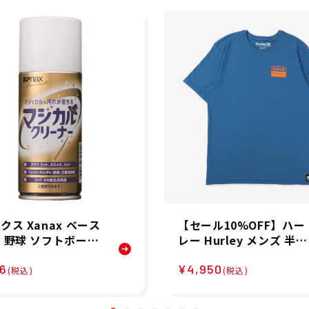
クス Xanax ベース
【セール10%OFF】ハー
 野球 ソフトボール
レー Hurley メンズ 半袖
ルクリーナー BAO
キース・ヘリング シース
56
¥4,950
 メンズ レディース ユ
ケープ ショートスリーブ
(税込)
(税込)
クス 24SP 春夏
Tシャツ MTS11980