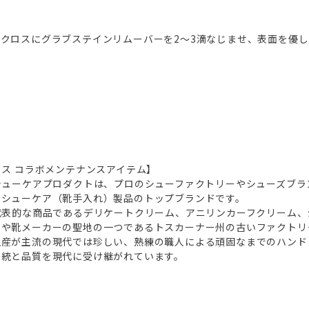
クロスにグラブステインリムーバーを2～3滴なじませ、表面を優
クス コラボメンテナンスアイテム】
シューケアプロダクトは、プロのシューファクトリーやシューズブラ
、シューケア（靴手入れ）製品のトップブランドです。
代表的な商品であるデリケートクリーム、アニリンカーフクリーム、
ーや靴メーカーの聖地の一つであるトスカーナー州の古いファクトリ
生産が主流の現代では珍しい、熟練の職人による頑固なまでのハンド
伝統と品質を現代に受け継がれています。