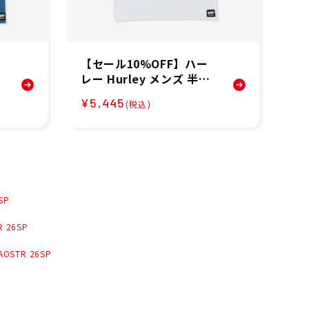
【セール10%OFF】ハー
【
レー Hurley メンズ 半袖
リン
キース・ヘリング ドルフ
K
¥5,445
¥5
(税込)
ィンライド ショートスリ
グ
ーブ Tシャツ MTS11979
ボ
WH
SP
 26SP
STR 26SP