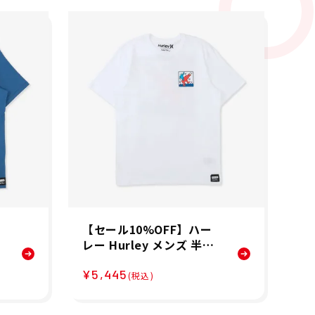
【セール10%OFF】ハー
【
レー Hurley メンズ 半袖
リン
キース・ヘリング ドルフ
K
¥5,445
¥5
ィンライド ショートスリ
グ
(税込)
ーブ Tシャツ MTS11979
ボ
WH