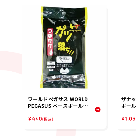
ワールドペガサス WORLD
ザナッ
PEGASUS ベースボール
ボール
野球 ソフトボール アクセ
マジカ
¥440
¥1,0
サリー ガツ落ちシート W
MC1
(税込)
EO4GOCS メンズ レディ
ニセッ
ース ユニセックス 25SU