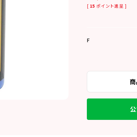
[
15
ポイント進呈 ]
F
商
公