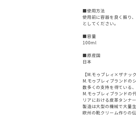
■使用方法
使用前に容器を良く振り、
としてください。
■容量
100ml
■原産国
日本
【M.モゥブレィ×ザナッ
M.モゥブレィブランドの
数多くの支持を得ている
M.モゥブレィブランドの
リアにおける皮革タンナ
製造は大型の機械で大量
欧州の靴クリーム作りの