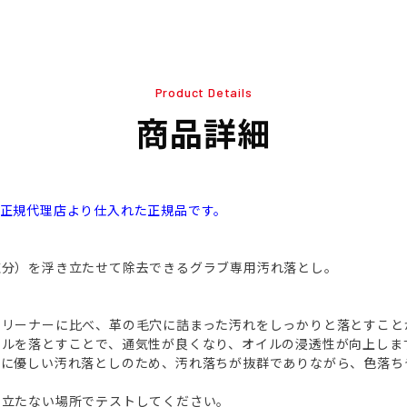
Product Details
商品詳細
本正規代理店より仕入れた正規品です。
塩分）を浮き立たせて除去できるグラブ専用汚れ落とし。
クリーナーに比べ、革の毛穴に詰まった汚れをしっかりと落とすこと
イルを落とすことで、通気性が良くなり、オイルの浸透性が向上しま
革に優しい汚れ落としのため、汚れ落ちが抜群でありながら、色落ち
目立たない場所でテストしてください。