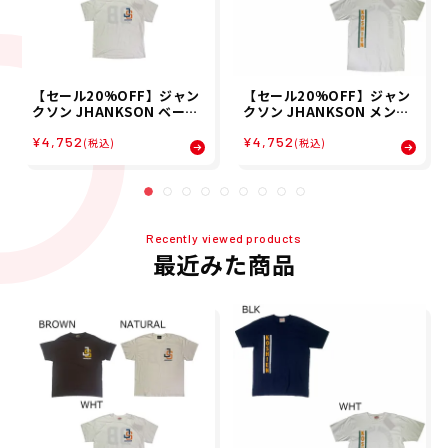
【セール20%OFF】ジャン
【セール20%OFF】ジャン
クソン JHANKSON ベース
クソン JHANKSON メンズ
ボール 野球 ソフトボール ウ
ストレート甲子園Tシャツ
¥4,752
¥4,752
ェア 半袖 Tシャツ BALL B
半袖 Tシャツ JHK-T002 25
(税込)
(税込)
OY Tシャツ 24034 メンズ
FA
男性 25SP 春夏
Recently viewed products
最近みた商品