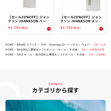
【セール20%OFF】ジャン
【セール20%OFF】ジャン
クソン JHANKSON ベース
クソン JHANKSON メンズ
ボール 野球 ソフトボール ウ
ストレート甲子園Tシャツ
¥4,752
¥4,752
(税込)
(税込)
ェア 半袖 Tシャツ BALL B
半袖 Tシャツ JHK-T002 25
OY Tシャツ 24034 メンズ
FA
男性 25SP 春夏
HOME
BRAND ブランド
ラ行
Rawlings ローリングス
ウェア
【セール20%OF
HOME
BASEBALL 野球＆ソフトボール
セール
その他
【セール20%OFF】ローリ
HOME
SALE セール
BASEBALL 野球＆ソフトボール
その他
【セール20%OFF】
Category
カテゴリから探す