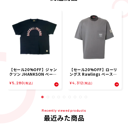
【セール20%OFF】ジャン
【セール20%OFF】ローリ
クソン JHANKSON ベース
ングス Rawlings ベースボ
ボール 野球 ソフトボール ウ
ール 野球 ソフトボール ウェ
¥5,280
¥4,312
ェア 半袖 Tシャツ BASEBA
ア 半袖 Tシャツ ポケット T
(税込)
(税込)
LL FRIENDS Tシャツ 2405
シャツ AST15S11 メンズ
1 メンズ 男性 25SP 春夏
男性 25SP 春夏
Recently viewed products
最近みた商品