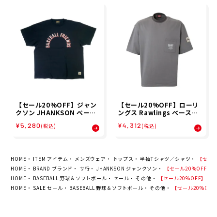
【セール20%OFF】ジャン
【セール20%OFF】ローリ
クソン JHANKSON ベース
ングス Rawlings ベースボ
ボール 野球 ソフトボール ウ
ール 野球 ソフトボール ウェ
¥5,280
¥4,312
(税込)
(税込)
ェア 半袖 Tシャツ BASEBA
ア 半袖 Tシャツ ポケット T
LL FRIENDS Tシャツ 2405
シャツ AST15S11 メンズ
1 メンズ 男性 25SP 春夏
男性 25SP 春夏
HOME
ITEM アイテム
メンズウェア
トップス
半袖Tシャツ／シャツ
【セール2
HOME
BRAND ブランド
サ行
JHANKSON ジャンクソン
【セール20%OFF】ジャン
HOME
BASEBALL 野球＆ソフトボール
セール
その他
【セール20%OFF】ジャンク
HOME
SALE セール
BASEBALL 野球＆ソフトボール
その他
【セール20%OFF】