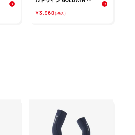
ルドウイン GOLDWIN ラ
ル
ア
ンニング アームカバー ア
ン
¥3,960
¥6
ームスリーブ C3fit コン
ー
(税込)
リ
プレッション アーム スリ
ン
ーブ GC04192-BK メンズ
CO
レディース ユニセックス
65