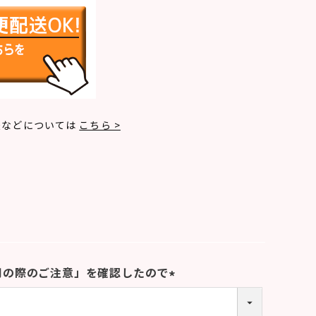
法などについては
こちら >
用の際のご注意」を確認したので
(
必