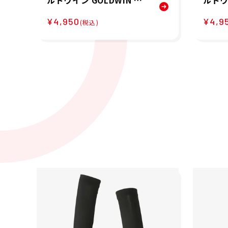
ルドウイン GOLDWIN ラ
ルドウ
ンニング アームカバー ア
ンニン
¥4,950
¥4,9
ームスリーブ クーリング
ームス
(税込)
アームカバー C3fit COOL
アームカ
ING ARM COVERS GC651
ING A
06-BK メンズ レディース
06-
ユニセックス
ユニ