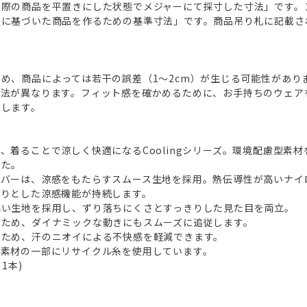
実際の商品を平置きにした状態でメジャーにて採寸した寸法」です。
法に基づいた商品を作るための基準寸法」です。商品吊り札に記載さ
め、商品によっては若干の誤差（1～2cm）が生じる可能性があり
方法が異なります。フィット感を確かめるために、お手持ちのウェア
たします。
、着ることで涼しく快適になるCoolingシリーズ。環境配慮型素
した。
カバーは、涼感をもたらすスムース生地を採用。熱伝導性が高いナイ
やりとした涼感機能が持続します。
高い生地を採用し、ずり落ちにくさとすっきりした見た目を両立。
るため、ダイナミックな動きにもスムーズに追従します。
るため、汗のニオイによる不快感を軽減できます。
、素材の一部にリサイクル糸を使用しています。
1本)