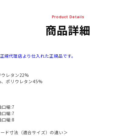
Product Details
商品詳細
本正規代理店より仕入れた正規品です。
リウレタン22%
%、ポリウレタン45%
袖口幅:7
袖口幅:7
袖口幅:8
ヌード寸法（適合サイズ）の違い＞