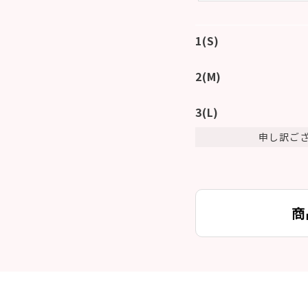
1(S)
2(M)
3(L)
申し訳ご
商