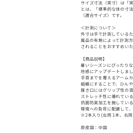
サイズ寸法（実寸）は「
とは、「標準的な体の寸
（適合サイズ）です。
＜計測について＞
外寸は手で計測しているた
属品の有無によって計測
されることをおすすめい
【商品説明】
暑いシーズンにぴったりな
地感にアップデートしま
手首までを覆えるアーム
組織にすることで、ひん
履き口にはグリップ性の
ストレッチ性に優れてい
抗菌防臭加工を施してい
環境への負荷に配慮して
※2本入り(左用 1本、右用 
原産国：中国