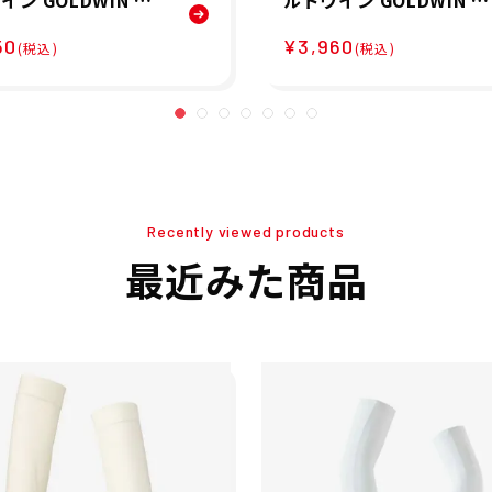
イン GOLDWIN ラ
ルドウイン GOLDWIN ラ
グ アームカバー ア
ンニング アームカバー 
50
¥3,960
リーブ クーリング
ームスリーブ C3fit コン
(税込)
(税込)
バー C3fit COOL
プレッション アーム ス
RM COVERS GC651
ーブ GC04192-W メンズ
W メンズ レディース
レディース ユニセックス
セックス
Recently viewed products
最近みた商品