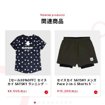
Related products
関連商品
【セール30%OFF】セイス
セイスカイ SAYSKY メンズ
カイ SAYSKY ランニング ウ
Pace 2-in-1 Shorts 5`` -
ェア 半袖 Tシャツ W STAR
Gree ランニング ショート
¥6,545
¥13,200
COMBAT T-SHIRT NWRS
パンツ SM40002C301 26S
(税込)
(税込)
S31 レディース 女性 25SP
P
春夏