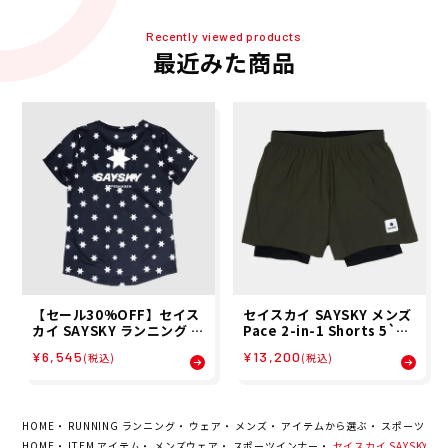
Recently viewed products
最近みた商品
【セール30%OFF】セイス
セイスカイ SAYSKY メンズ
カイ SAYSKY ランニング ウ
Pace 2-in-1 Shorts 5`` -
ェア 半袖 Tシャツ W STAR
Gree ランニング ショート
¥6,545
¥13,200
(税込)
(税込)
COMBAT T-SHIRT NWRS
パンツ SM40002C301 26S
S31 レディース 女性 25SP
P
春夏
HOME
RUNNING ランニング
ウェア
メンズ
アイテムから選ぶ
スポーツイン
HOME
ITEM アイテム
メンズウェア
スポーツインナー
セイスカイ SAYSKY メンズ