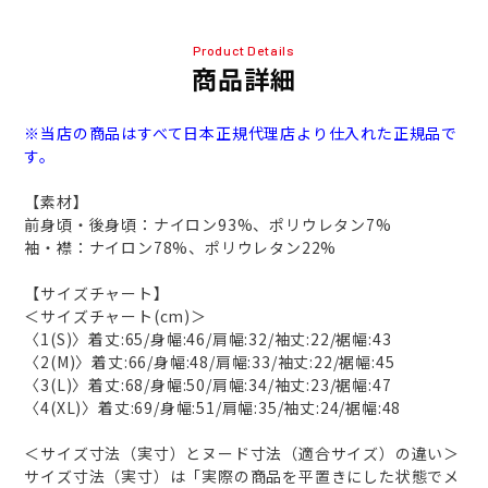
Product Details
商品詳細
※当店の商品はすべて日本正規代理店より仕入れた正規品で
す。
【素材】
前身頃・後身頃：ナイロン93%、ポリウレタン7%
袖・襟：ナイロン78%、ポリウレタン22%
【サイズチャート】
＜サイズチャート(cm)＞
〈1(S)〉着丈:65/身幅:46/肩幅:32/袖丈:22/裾幅:43
〈2(M)〉着丈:66/身幅:48/肩幅:33/袖丈:22/裾幅:45
〈3(L)〉着丈:68/身幅:50/肩幅:34/袖丈:23/裾幅:47
〈4(XL)〉着丈:69/身幅:51/肩幅:35/袖丈:24/裾幅:48
＜サイズ寸法（実寸）とヌード寸法（適合サイズ）の違い＞
サイズ寸法（実寸）は「実際の商品を平置きにした状態でメ