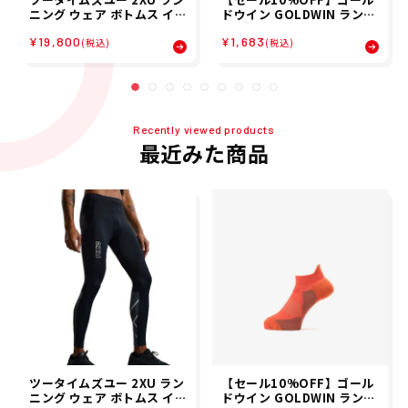
ニング ウェア ボトムス イン
ドウイン GOLDWIN ランニ
ナー スパッツ レギンス ライ
ング ソックス 靴下 アーチ
¥19,800
¥1,683
ト スピード リアクト コンプ
サポート ショート ソックス
(税込)
(税込)
レッション タイツ Light S
C3fit A/S SHORT SOCKS
peed React Compressi
GC23300-C メンズ レディ
on Tights MA7049B-BLK
ース ユニセックス
WRF メンズ 男性 25FA 秋
冬
Recently viewed products
最近みた商品
ツータイムズユー 2XU ラン
【セール10%OFF】ゴール
ニング ウェア ボトムス イン
ドウイン GOLDWIN ランニ