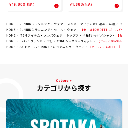
ナー スパッツ レギンス ライ
ング ソックス 靴下 アーチ
¥19,800
¥1,683
(税込)
(税込)
ト スピード リアクト コンプ
サポート ショート ソックス
レッション タイツ Light S
C3fit A/S SHORT SOCKS
peed React Compressi
GC23300-C メンズ レディ
on Tights MA7049B-BLK
ース ユニセックス
WRF メンズ 男性 25FA 秋
HOME
RUNNING ランニング
ウェア
メンズ
アイテムから選ぶ
半袖／Tシャ
冬
HOME
RUNNING ランニング
セール
ウェア
【セール10%OFF】ゴールドウイン GO
HOME
ITEM アイテム
メンズウェア
トップス
半袖Tシャツ／シャツ
【セール1
HOME
BRAND ブランド
サ行
C3fit シースリーフィット
【セール10%OFF】ゴール
HOME
SALE セール
RUNNING ランニング
ウェア
【セール10%OFF】ゴールドウイ
Category
カテゴリから探す