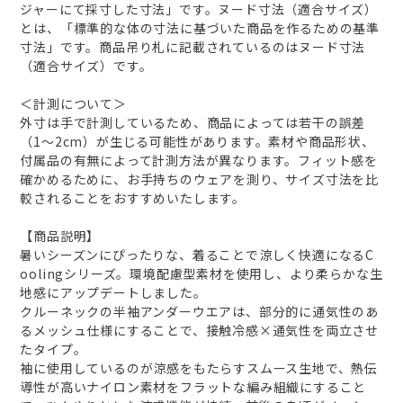
ジャーにて採寸した寸法」です。ヌード寸法（適合サイズ）
とは、「標準的な体の寸法に基づいた商品を作るための基準
寸法」です。商品吊り札に記載されているのはヌード寸法
（適合サイズ）です。
＜計測について＞
外寸は手で計測しているため、商品によっては若干の誤差
（1～2cm）が生じる可能性があります。素材や商品形状、
付属品の有無によって計測方法が異なります。フィット感を
確かめるために、お手持ちのウェアを測り、サイズ寸法を比
較されることをおすすめいたします。
【商品説明】
暑いシーズンにぴったりな、着ることで涼しく快適になるC
oolingシリーズ。環境配慮型素材を使用し、より柔らかな生
地感にアップデートしました。
クルーネックの半袖アンダーウエアは、部分的に通気性のあ
るメッシュ仕様にすることで、接触冷感×通気性を両立させ
たタイプ。
袖に使用しているのが涼感をもたらすスムース生地で、熱伝
導性が高いナイロン素材をフラットな編み組織にすること