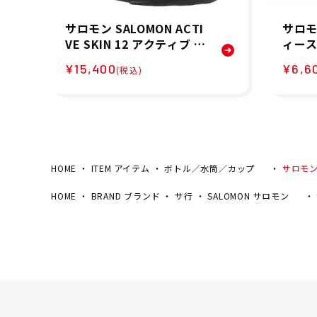
サロモン SALOMON ACTI
サロモ
VE SKIN 12 アクティブ ス
ィース 
キン 12 ランニングベスト
4 SH
¥15,400
¥6,6
(税込)
フラスク付 ランニング バ
ーフパン
ックパック LC2177400 2
6FA
6SP
HOME
ITEM アイテム
ボトル／水筒／カップ
サロモン 
HOME
BRAND ブランド
サ行
SALOMON サロモン