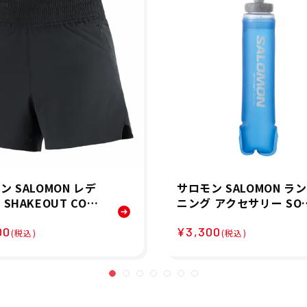
ン SALOMON レデ
サロモン SALOMON ラン
SHAKEOUT CORE
ニング アクセサリー SO
ORTS ランニング ハ
T FLASK 500ml/17oz 4
00
¥3,300
ツ LC2451300 2
LC1916000 メンズ レデ
(税込)
(税込)
ース ユニセックス 25FA
秋冬