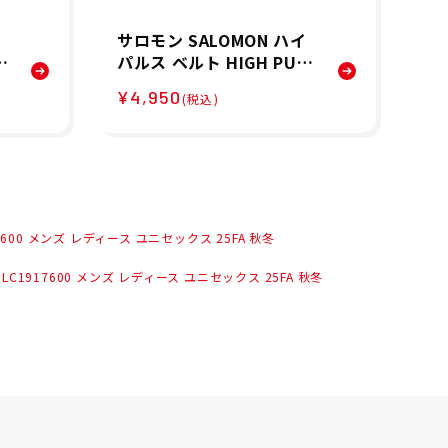
サロモン SALOMON ハイ
サロ
F
パルス ベルト HIGH PULS
VE
2
E BELT ランニング ウエ
ン
¥4,950
¥4
(税込)
ィ
ストポーチ LC2180300 2
LC
6FA
917600 メンズ レディース ユニセックス 25FA 秋冬
z LC1917600 メンズ レディース ユニセックス 25FA 秋冬