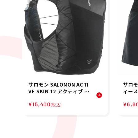
サロモン SALOMON ACTI
サロモ
VE SKIN 12 アクティブ ス
ィース 
キン 12 ランニングベスト
4 SH
¥15,400
¥6,6
フラスク付 ランニング バ
ーフパン
(税込)
ックパック LC2177400 2
6FA
6SP