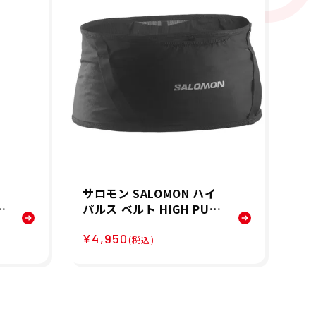
サロモン SALOMON ハイ
サロ
F
パルス ベルト HIGH PULS
VE
2
E BELT ランニング ウエ
ン
¥4,950
¥4
ィ
ストポーチ LC2180300 2
LC
(税込)
6FA