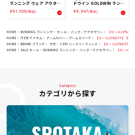
ランニング ウェア アウター
ドウイン GOLDWIN ランニ
中綿ジャケット Souvenir
ング アームカバー アームス
¥51,700
¥5,247
(税込)
(税込)
Garushia Jacket E32013
リーブ クーリング アーム カ
24 メンズ レディース ユニ
バー ウィズパーム C3fit C
セックス 24FA 秋冬
OOL ARM CV (W/P) GC65
107-W メンズ レディース
ユニセックス
HOME
RUNNING ランニング
セール
バッグ／アクセサリー
【セール10%OFF】
HOME
ITEM アイテム
アームカバー／アームスリーブ
【セール10%OFF】ゴールドウ
HOME
BRAND ブランド
サ行
C3fit シースリーフィット
【セール10%OFF】ゴー
HOME
SALE セール
RUNNING ランニング
バッグ／アクセサリー
【セール10%
Category
カテゴリから探す