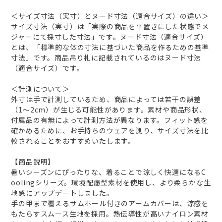
＜サイズ寸法（実寸）とヌード寸法（適合サイズ）の違い＞
サイズ寸法（実寸）は「実際の商品を平置きにした状態でメ
ジャーにて採寸した寸法」です。ヌード寸法（適合サイズ）
とは、「標準的な体の寸法に基づいた商品を作るための基準
寸法」です。商品吊り札に記載されているのはヌード寸法
（適合サイズ）です。
＜計測について＞
外寸は手で計測しているため、商品によっては若干の誤差
（1～2cm）が生じる可能性があります。素材や商品形状、
付属品の有無によって計測方法が異なります。フィット感を
確かめるために、お手持ちのウェアを測り、サイズ寸法を比
較されることをおすすめいたします。
【商品説明】
暑いシーズンにぴったりな、着ることで涼しく快適になるC
oolingシリーズ。環境配慮型素材を使用し、より柔らかな生
地感にアップデートしました。
手の甲まで覆えるサムホール付きのアームカバーは、涼感を
もたらすスムース生地を採用。熱伝導性が高いナイロン素材