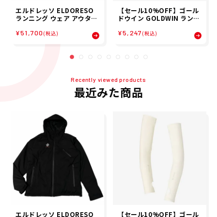
エルドレッソ ELDORESO
【セール10%OFF】ゴール
ランニング ウェア アウター
ドウイン GOLDWIN ランニ
中綿ジャケット Souvenir
ング アームカバー アームス
¥51,700
¥5,247
Garushia Jacket E32013
リーブ クーリング アーム カ
(税込)
(税込)
24 メンズ レディース ユニ
バー ウィズパーム C3fit C
セックス 24FA 秋冬
OOL ARM CV (W/P) GC65
107-W メンズ レディース
ユニセックス
Recently viewed products
最近みた商品
エルドレッソ ELDORESO
【セール10%OFF】ゴール