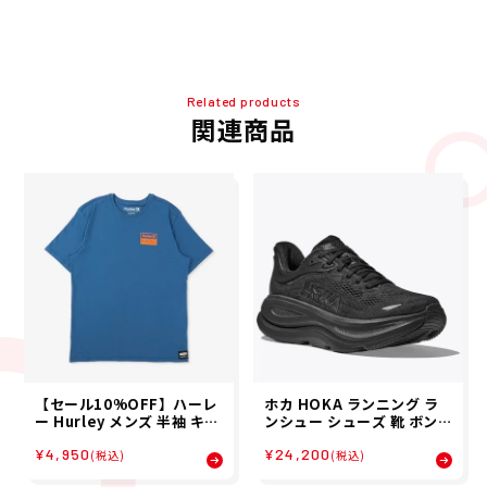
Related products
関連商品
【セール10%OFF】ハーレ
ホカ HOKA ランニング ラ
ー Hurley メンズ 半袖 キー
ンシュー シューズ 靴 ボンダ
ス・ヘリング シースケープ
イ 9 ワイド BONDI 9 WIDE
¥4,950
¥24,200
ショートスリーブ Tシャツ
1162014-BBLC レディー
(税込)
(税込)
MTS11980
ス 女性 26FA