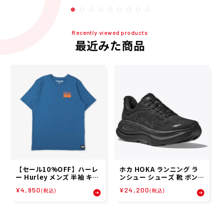
Recently viewed products
最近みた商品
【セール10%OFF】ハーレ
ホカ HOKA ランニング ラ
ー Hurley メンズ 半袖 キー
ンシュー シューズ 靴 ボンダ
ス・ヘリング シースケープ
イ 9 ワイド BONDI 9 WIDE
¥4,950
¥24,200
(税込)
(税込)
ショートスリーブ Tシャツ
1162014-BBLC レディー
MTS11980
ス 女性 26FA