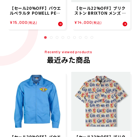
【セール20%OFF】パウエ
【セール22%OFF】ブリク
ルペラルタ POWELL PERA
ストン BRIXTON メンズ 半
LTA スケボー スケートボー
袖シャツ COLT 45 X BRIXT
¥15,000
¥14,000
ド ウェア アウター ジャケッ
ON S/S WVN 01506 26SP
(税込)
(税込)
ト リッパー ジャケット Win
ged Ripper OG Jacket 5
20253103 メンズ 男性 25F
A 秋冬
Recently viewed products
最近みた商品
【セール20%OFF】パウエ
【セール22%OFF】ブリク