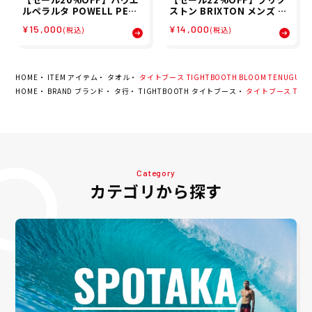
ルペラルタ POWELL PERA
ストン BRIXTON メンズ 半
LTA スケボー スケートボー
袖シャツ COLT 45 X BRIXT
¥15,000
¥14,000
(税込)
(税込)
ド ウェア アウター ジャケッ
ON S/S WVN 01506 26SP
ト リッパー ジャケット Win
ged Ripper OG Jacket 5
20253103 メンズ 男性 25F
A 秋冬
HOME
ITEM アイテム
タオル
タイトブース TIGHTBOOTH BLOOM TENUGUI SS2
HOME
BRAND ブランド
タ行
TIGHTBOOTH タイトブース
タイトブース TIGHTB
Category
カテゴリから探す