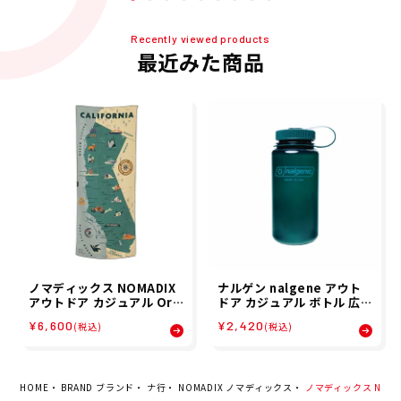
Recently viewed products
最近みた商品
ノマディックス NOMADIX
ナルゲン nalgene アウト
アウトドア カジュアル Ori
ドア カジュアル ボトル 広口
ginal Towel 1700010186
0.5L Tritan Renew H916
¥6,600
¥2,420
(税込)
(税込)
241 メンズ レディース ユニ
07 メンズ レディース ユニ
セックス 24SP 春夏
セックス 24SP 春夏
HOME
BRAND ブランド
ナ行
NOMADIX ノマディックス
ノマディックス NOMADI