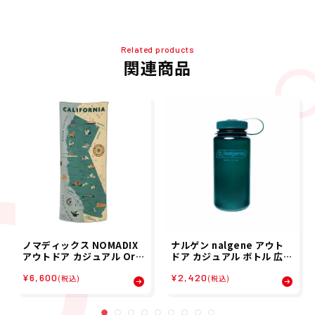
Related products
関連商品
ノマディックス NOMADIX
ナルゲン nalgene アウト
アウトドア カジュアル Ori
ドア カジュアル ボトル 広口
ginal Towel 1700010186
0.5L Tritan Renew H916
¥6,600
¥2,420
241 メンズ レディース ユニ
07 メンズ レディース ユニ
(税込)
(税込)
セックス 24SP 春夏
セックス 24SP 春夏