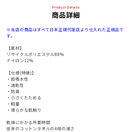
Product Details
商品詳細
※当店の商品はすべて日本正規代理店より仕入れた正規品で
す。
【素材】
リサイクルポリエステル88%
ナイロン12%
【仕様(特徴)】
・超吸水性
・速乾性
・防臭
・小さくたためる
・軽量
・滑らかな肌触り
乾燥にかかる所要時間
従来のコットンタオルの4倍の速さ