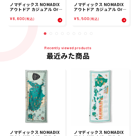
ノマディックス NOMADIX
ノマディックス NOMADIX
アウトドア カジュアル Ori
アウトドア カジュアル Ori
ginal Towel 1700010184
ginal Towel Hawaii Map
¥6,600
¥5,500
241 メンズ レディース ユニ
1700010134222 メンズ レ
(税込)
(税込)
セックス 24SP 春夏
ディース ユニセックス 25F
A 秋冬
Recently viewed products
最近みた商品
ノマディックス NOMADIX
ノマディックス NOMADIX