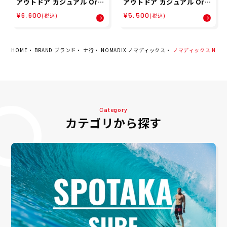
アウトドア カジュアル Ori
アウトドア カジュアル Ori
ginal Towel 1700010184
ginal Towel Hawaii Map
¥6,600
¥5,500
(税込)
(税込)
241 メンズ レディース ユニ
1700010134222 メンズ レ
セックス 24SP 春夏
ディース ユニセックス 25F
A 秋冬
HOME
BRAND ブランド
ナ行
NOMADIX ノマディックス
ノマディックス NOMADIX
Category
カテゴリから探す