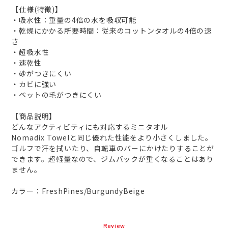
【仕様(特徴)】
・吸水性：重量の4倍の水を吸収可能
・乾燥にかかる所要時間：従来のコットンタオルの4倍の速
さ
・超吸水性
・速乾性
・砂がつきにくい
・カビに強い
・ペットの毛がつきにくい
【商品説明】
どんなアクティビティにも対応するミニタオル
Nomadix Towelと同じ優れた性能をより小さくしました。
ゴルフで汗を拭いたり、自転車のバーにかけたりすることが
できます。超軽量なので、ジムバックが重くなることはあり
ません。
カラー：FreshPines/BurgundyBeige
Review