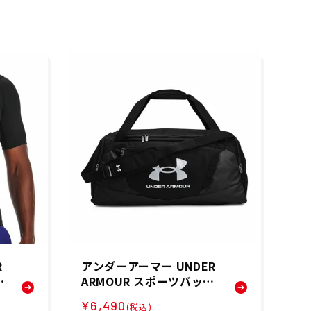
R
アンダーアーマー UNDER
ア
ネ
ARMOUR スポーツバッグ
A
シ
UA アンディナイアブル5.
ス
¥6,490
¥6
(税込)