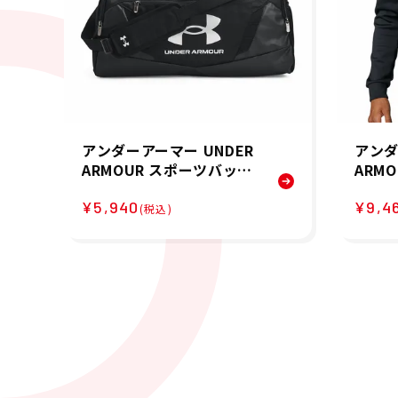
アンダーアーマー UNDER
アンダ
ARMOUR スポーツバッグ
ARM
UA アンディナイアブル5.
ト U
¥5,940
¥9,4
0 ダッフルバッグ Sサイズ
ラック
(税込)
UA Undeniable 5.0 Duf
MOUR
fle SM 1369222-001 26S
KET 6
P