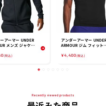
ーアーマー UNDER
アンダーアーマー UNDE
OUR メンズ ジャケッ
ARMOUR ジム フィット
A アーマー ニット ト
ス ヨガ ウェア インナー
60
¥4,400
 ジャケット UA AR
ャツ アンダーシャツ UA
(税込)
(税込)
 KNIT TRACK JAC
ヒートギア アーマー コ
007743-001 26SP
プレッション ショートス
リーブ シャツ 1361518-
01 メンズ 男性 25FA 秋
Recently viewed products
最近みた商品