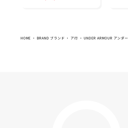
0 ダッフルバッグ Sサイズ
ラック
UA Undeniable 5.0 Duf
MOUR
fle SM 1369222-001 26S
KET 6
P
HOME
BRAND ブランド
ア行
UNDER ARMOUR アン