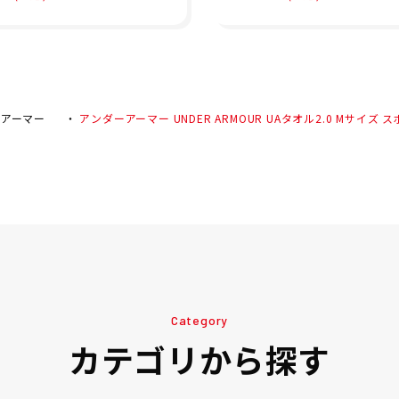
 ジャケット UA AR
ャツ アンダーシャツ UA
 KNIT TRACK JAC
ヒートギア アーマー コ
007743-001 26SP
プレッション ショートス
リーブ シャツ 1361518-
01 メンズ 男性 25FA 秋
ダーアーマー
アンダーアーマー UNDER ARMOUR UAタオル2.0 Mサイズ スポー
Category
カテゴリから探す