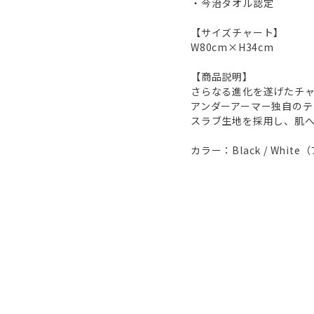
・今治タオル認定
【サイズチャート】
W80cm×H34cm
【商品説明】
さらなる進化を遂げたチ
アンダーアーマー独自の
スラブ生地を採用し、肌
カラー：Black / Whit