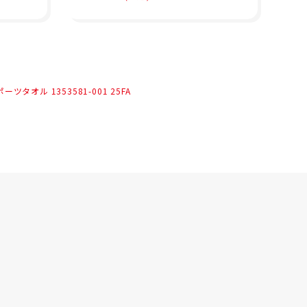
0 ダッフルバッグ Mサイズ
ャ
ン
UA Undeniable 5.0 Duf
コ
fle MD 1369223-001 26S
ン
0
P
リ
冬
ツ 
男性
ツタオル 1353581-001 25FA