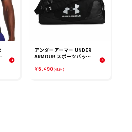
R
アンダーアーマー UNDER
ア
ネ
ARMOUR スポーツバッグ
A
シ
UA アンディナイアブル5.
ス
¥6,490
¥6
0 ダッフルバッグ Mサイズ
ャ
(税込)
ン
UA Undeniable 5.0 Duf
コ
fle MD 1369223-001 26S
ン
0
P
リ
冬
ツ 
男性