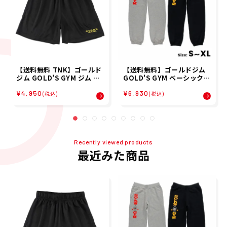
【送料無料 TNK】ゴールド
【送料無料】ゴールドジム
ジム GOLD'S GYM ジム フ
GOLD'S GYM ベーシックス
ィットネス トレーニング ボ
ウェットパンツ 80's ジム
¥4,950
¥6,930
トムス ショート ハーフ パン
フィットネス トレーニング
(税込)
(税込)
ツ 短パン ドライメッシュ シ
ボトムス ロング パンツ 長ズ
ョート パンツ G7740 メン
ボン スウェット G6190
ズ 男性 23HO 秋冬
Recently viewed products
最近みた商品