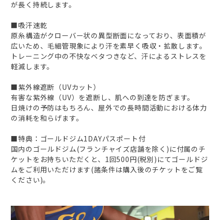
が長く持続します。
■吸汗速乾
原糸構造がクローバー状の異型断面になっており、表面積が
広いため、毛細管現象により汗を素早く吸収・拡散します。
トレーニング中の不快なベタつきなど、汗によるストレスを
軽減します。
■紫外線遮断（UVカット）
有害な紫外線（UV）を遮断し、肌への到達を防ぎます。
日焼けの予防はもちろん、屋外での長時間活動における体力
の消耗を和らげます。
■特典：ゴールドジム1DAYパスポート付
国内のゴールドジム(フランチャイズ店舗を除く)に付属のチ
ケットをお持ちいただくと、1回500円(税別)にてゴールドジ
ムをご利用いただけます(諸条件は購入後のチケットをご覧
ください)。