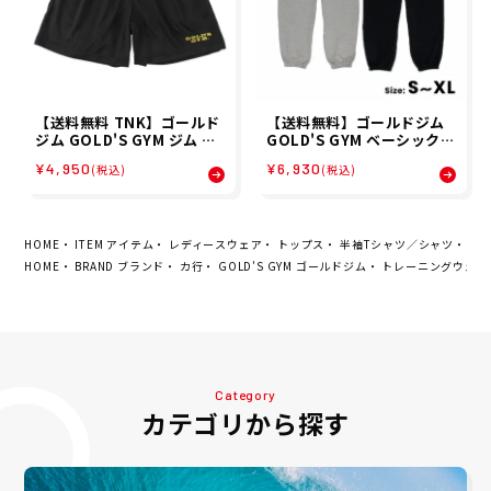
【送料無料 TNK】ゴールド
【送料無料】ゴールドジム
ジム GOLD'S GYM ジム フ
GOLD'S GYM ベーシックス
ィットネス トレーニング ボ
ウェットパンツ 80's ジム
¥4,950
¥6,930
(税込)
(税込)
トムス ショート ハーフ パン
フィットネス トレーニング
ツ 短パン ドライメッシュ シ
ボトムス ロング パンツ 長ズ
ョート パンツ G7740 メン
ボン スウェット G6190
ズ 男性 23HO 秋冬
HOME
ITEM アイテム
レディースウェア
トップス
半袖Tシャツ／シャツ
【送
HOME
BRAND ブランド
カ行
GOLD'S GYM ゴールドジム
トレーニングウェア
Category
カテゴリから探す