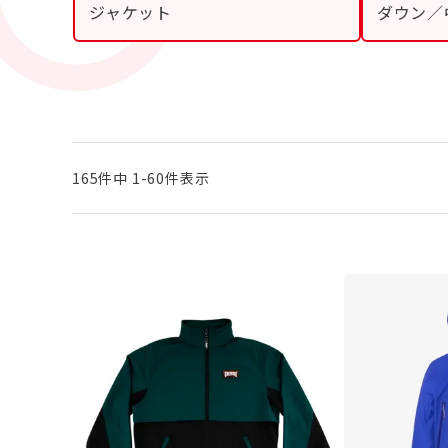
ジャケット
ダウン／
165
件中
1
-
60
件表示