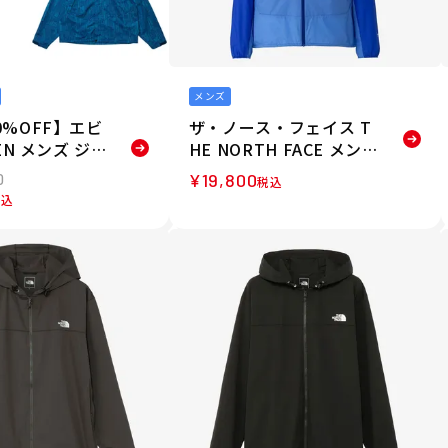
メンズ
0%OFF】エビ
ザ・ノース・フェイス T
SEN メンズ ジャ
HE NORTH FACE メンズ
E CAMO MO
スワローテイルフーディ
¥
19,800
0
税込
ACKE 26SS-J
ジャケット NP22601-M
税込
T 26SS