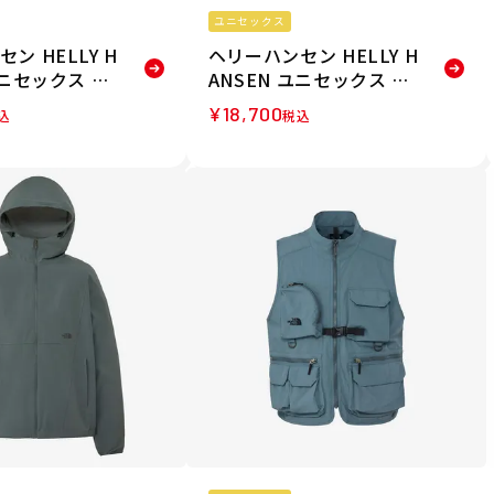
ユニセックス
ン HELLY H
ヘリーハンセン HELLY H
ユニセックス ル
ANSEN ユニセックス ル
レッチウィン
スターストレッチウィン
¥
18,700
込
税込
 HH12590-
ドジャケット HH12590-
K 26SS