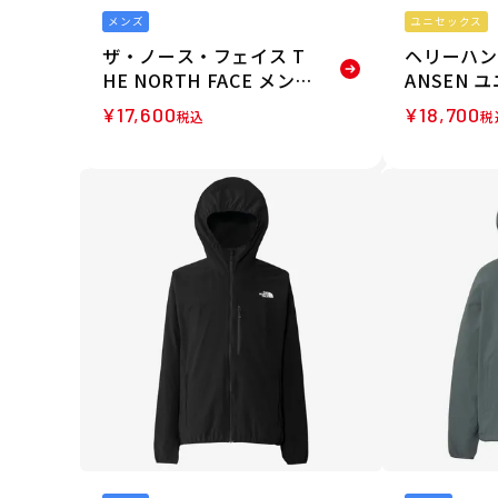
メンズ
ユニセックス
ザ・ノース・フェイス T
ヘリーハンセ
HE NORTH FACE メンズ
ANSEN 
スワローテイルジャケッ
スタースト
¥
17,600
¥
18,700
税込
税
ト NP22602-K 26SS
ドジャケット
SY 26SS