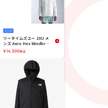
メンズ
ツータイムズユー 2XU メ
ンズ Aero Hex Windbre
aker ジャケット ウイン
¥
14,300
税込
ドブレーカー MR7518A
26SP