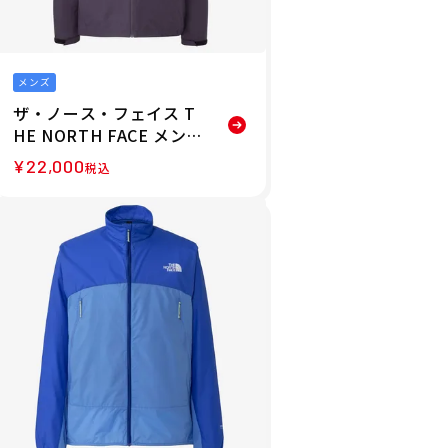
メンズ
ザ・ノース・フェイス T
HE NORTH FACE メンズ
ベンチャージャケット N
¥
22,000
税込
P62515-ED 26SS 春夏