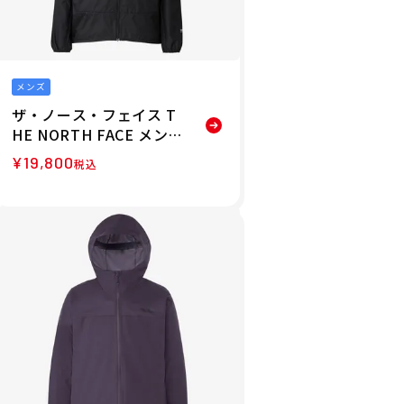
メンズ
ザ・ノース・フェイス T
HE NORTH FACE メンズ
スワローテイルフーディ
¥
19,800
税込
ジャケット NP22601-K
26FW