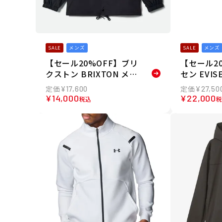
SALE
メンズ
SALE
メンズ
【セール20%OFF】ブリ
【セール2
クストン BRIXTON メン
セン EVI
ズ ジャケット WATCHM
ケット TRE
¥
17,600
¥
27,50
AN LIGHTWEIGHT COA
UNTAIN J
¥
14,000
¥
22,000
税込
CHES JACKET 03488 26
K05 26SP
SP