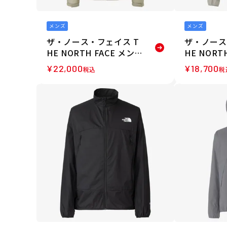
メンズ
メンズ
ザ・ノース・フェイス T
ザ・ノース
HE NORTH FACE メンズ
HE NORT
ベンチャージャケット N
マウンテン
¥
22,000
¥
18,700
税込
税
P62515-CL 26SS 春夏
フーディ 
22603-CL