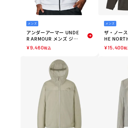
メンズ
メンズ
アンダーアーマー UNDE
ザ・ノース
R ARMOUR メンズ ジャ
HE NORT
ケット アーマーニット ト
サンシェイ
¥
9,460
¥
15,400
税込
税
ラック ジャケット 60077
フーディ 
43-100 26SU
22435-NT