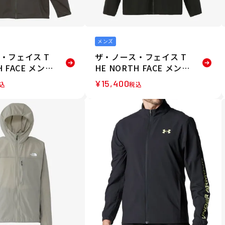
メンズ
・フェイス T
ザ・ノース・フェイス T
H FACE メンズ
HE NORTH FACE メンズ
ドフルジップ
サンシェイドフルジップ
¥
15,400
込
税込
ジャケット NP
フーディ ジャケット NP
 26SS
22435-K 26SS