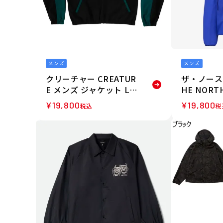
メンズ
メンズ
クリーチャー CREATUR
ザ・ノース
E メンズ ジャケット LOS
HE NORT
T AT SEA PACKABLE WI
スワローテ
¥
19,800
¥
19,800
税込
税
NDBREAKER JACKET 5
ウェア ア
60262102 26SU
ト NP2260
秋冬