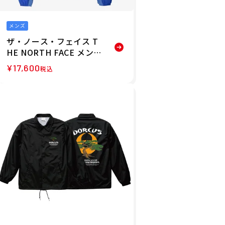
メンズ
ザ・ノース・フェイス T
HE NORTH FACE メンズ
スワローテイルジャケッ
¥
17,600
税込
ト NP22602-MT 26SS