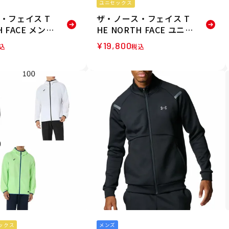
ユニセックス
・フェイス T
ザ・ノース・フェイス T
H FACE メンズ
HE NORTH FACE ユニセ
フリージャケッ
ックス フィールドユーテ
¥
19,800
込
税込
2-SL 26SS
ィリティベスト ベスト N
P22531-SL 26SS
ックス
メンズ