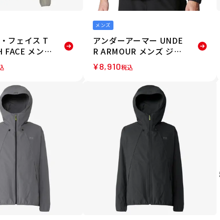
メンズ
・フェイス T
アンダーアーマー UNDE
H FACE メンズ
R ARMOUR メンズ ジャ
ソフトシェル
ケット フレッシュウーブ
¥
8,910
込
税込
ジャケット NP
ン フルジップ 6001543-
 26SS 春夏
002 26SP