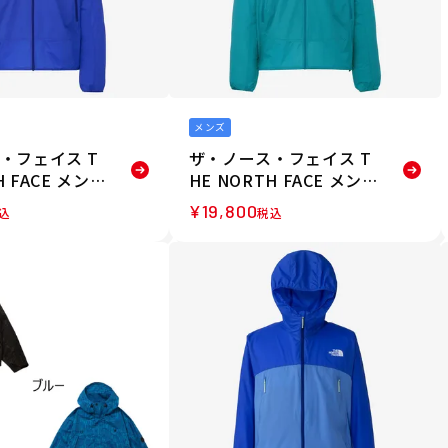
メンズ
・フェイス T
ザ・ノース・フェイス T
H FACE メンズ
HE NORTH FACE メンズ
イルフーディ
スワローテイルフーディ
¥
19,800
込
税込
ウター ジャケッ
ウェア アウター ジャケッ
1-TB 26FW
ト NP22601-RT 26FW
秋冬