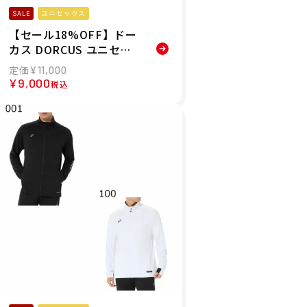
SALE
ユニセックス
【セール18%OFF】ドー
カス DORCUS ユニセッ
クス ジャケット CHAMB
¥
11,000
ER COACH JACKET 173
¥
9,000
税込
41T840086 26SP