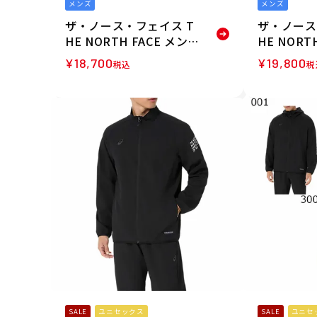
メンズ
メンズ
ザ・ノース・フェイス T
ザ・ノース
HE NORTH FACE メンズ
HE NORT
マウンテンソフトシェル
TNFビー
¥
18,700
¥
19,800
税込
税
フーディ ジャケット NP
ト NP2253
22603-K 26SS
SALE
ユニセックス
SALE
ユニセ