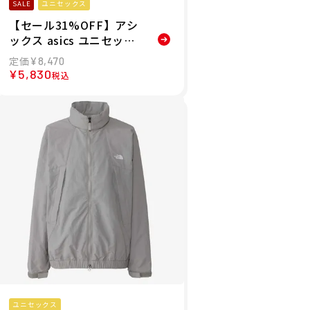
SALE
ユニセックス
【セール31%OFF】アシ
ックス asics ユニセック
ス ドライ ストレッチ ニ
¥
8,470
ット ジャケット ジャケッ
¥
5,830
税込
ト 2033C028 26SP
ユニセックス