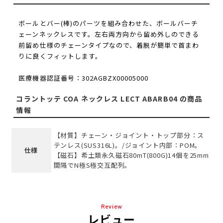
ボールとバー(棒)のパーツを組み合わせた、ボールバーチ
ェーンネックレスです。左右両方向から留め外しのできる
前留め仕様のチェーンタイプなので、着脱が簡単で首まわ
りに良くフィットします。
医療機器認証番号：302AGBZX00005000
コラントッテ COA ネックレス LECT ABARB04 の商品
情報
【材質】チェーン・ジョイント・トップ部分：ス
テンレス(SUS316L)。/ジョイント内部：POM。
仕様
【磁石】希土類永久磁石80mT(800G)14個を25mm
間隔でN極S極交互配列。
Review
レビュー