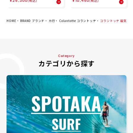
¥25,300
¥10,450
(税込)
(税込)
ラック ABARW53 23SS 春
夏 Colantotte
HOME
BRAND ブランド
カ行
Colantotte コラントッテ
コラントッテ 磁気 ネック
Category
カテゴリから探す