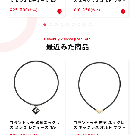
ス メンズ レディース TAO
ス ネックレス オルト ブラッ
ネックレス AURA マットブ
ク×ゴールド ABARA52
¥25,300
¥10,450
ラック ABARW53 23SS 春
(税込)
(税込)
夏 Colantotte
Recently viewed products
最近みた商品
コラントッテ 磁気ネックレ
コラントッテ 磁気 ネックレ
ス メンズ レディース TAO
ス ネックレス オルト ブラッ
ネックレス AURA マットブ
ク×ゴールド ABARA52