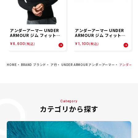
アンダーアーマー UNDER
アンダーアーマー UNDER
ARMOUR ジム フィットネ
ARMOUR ジム フィットネ
ス ヨガ ウェア インナーシャ
ス ヨガ パフォーマンス ヘッ
¥6,600
¥1,100
(税込)
(税込)
ツ アンダーシャツ UA コー
ドバンド Performance H
ルドギア アーマー クルーネ
eadband 1276990-100
ック シャツ 1375528-001
メンズ 男性 25FA 秋冬
メンズ 男性 25FA 秋冬
HOME
BRAND ブランド
ア行
UNDER ARMOUR アンダーアーマー
アンダーアーマー
Category
カテゴリから探す