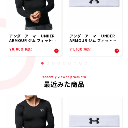
アンダーアーマー UNDER
アンダーアーマー UNDER
ARMOUR ジム フィットネ
ARMOUR ジム フィットネ
ス ヨガ ウェア インナーシャ
ス ヨガ パフォーマンス ヘッ
¥6,600
¥1,100
ツ アンダーシャツ UA コー
ドバンド Performance H
(税込)
(税込)
ルドギア アーマー クルーネ
eadband 1276990-100
ック シャツ 1375528-001
メンズ 男性 25FA 秋冬
メンズ 男性 25FA 秋冬
Recently viewed products
最近みた商品