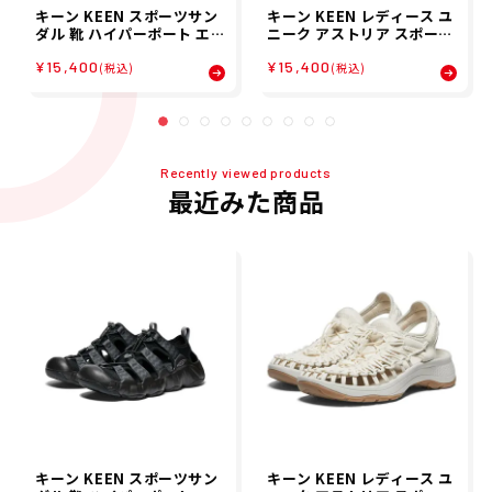
キーン KEEN スポーツサン
キーン KEEN レディース ユ
ダル 靴 ハイパーポート エイ
ニーク アストリア スポーツ
チツー HYPERPORT H2 1
サンダル 1027291
¥15,400
¥15,400
028652 メンズ 男性
(税込)
(税込)
Recently viewed products
最近みた商品
キーン KEEN スポーツサン
キーン KEEN レディース ユ