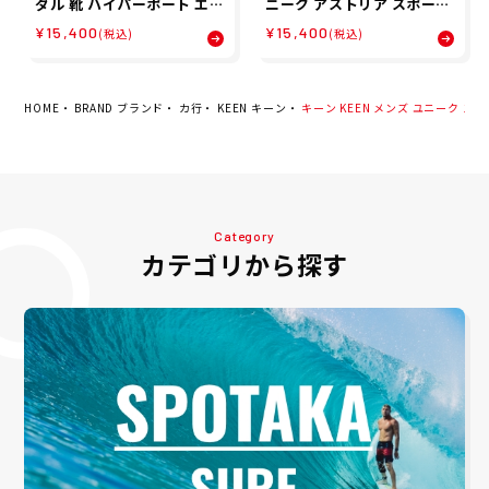
ダル 靴 ハイパーポート エイ
ニーク アストリア スポーツ
チツー HYPERPORT H2 1
サンダル 1027291
¥15,400
¥15,400
(税込)
(税込)
028652 メンズ 男性
HOME
BRAND ブランド
カ行
KEEN キーン
キーン KEEN メンズ ユニーク スポー
Category
カテゴリから探す