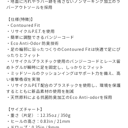
・地面に汚れやラバー跡を残さないノンマーキング加工のラ
バーアウトソールを採用
【仕様(特徴)】
・Contoured Fit
・リサイクルP.E.T.を使用
・簡単に調整できるバンジーコード
・Eco Anti-Odor 防臭技術
・足の輪郭に沿ったつくりのContoured Fitは快適で足にぴ
ったりとフィット
・リサイクルプラスチック使用のバンジーコードとレース留
めトグルが瞬時に足を固定し、しっかりとフィット
・ミッドソールのクッションイングはサポート力を備え、高
い衝撃吸収を実現
・リサイクルPET配合のプラスチックを使用し、環境を保護
するとともに新品素材の使用を削減
・天然原料による抗菌防臭加工のEco Anti-odorを採用
【サイズチャート】
・重さ（片足）：12.35oz / 350g
・ヒールの高さ：0.83in / 21mm
・ドロップ：0.35in / 9mm