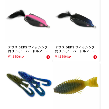
デプス DEPS フィッシング
デプス DEPS フィッシング
釣り ルアー ハードルアー Sl
釣り ルアー ハードルアー Sl
itherK スリザーク #11ビジ
itherK スリザーク #01ジェ
¥
1,650
¥
1,650
税込
税込
ブルブラック 45445650781
ットブラック 45445650780
12
13