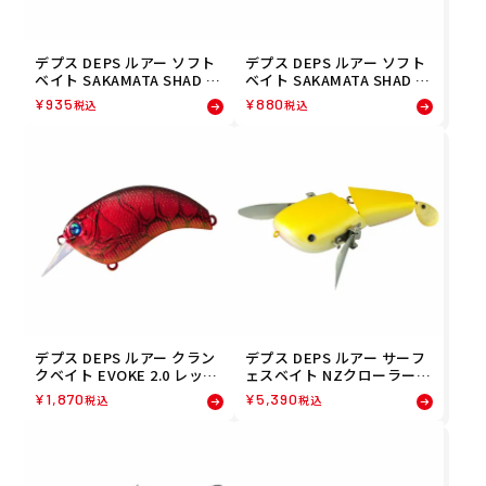
デプス DEPS ルアー ソフト
デプス DEPS ルアー ソフト
ベイト SAKAMATA SHAD 8
ベイト SAKAMATA SHAD 6
グリーンパンプキン・チャ
スプレイドグラス(139) 454
¥
935
¥
880
税込
税込
ートリュース(52) 45445656
4565688397 フィッシング
89523 フィッシング 釣り
釣り
デプス DEPS ルアー クラン
デプス DEPS ルアー サーフ
クベイト EVOKE 2.0 レッド
ェスベイト NZクローラーJr.
クロー(05) 4544565208052
アルビノナマズ(03) 454456
¥
1,870
¥
5,390
税込
税込
フィッシング 釣り
5034033 フィッシング 釣り