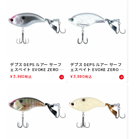
デプス DEPS ルアー サーフ
デプス DEPS ルアー サーフ
ェスベイト EVOKE ZERO 1
ェスベイト EVOKE ZERO 1
50 クロムブラックパック(0
50 グラスキャット(05) 4544
¥
3,960
¥
3,960
税込
税込
8) 4544565221082 フィッシ
565221051 フィッシング 釣
ング 釣り
り