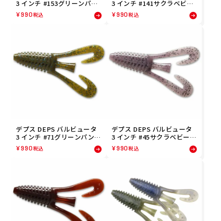
3 インチ #153グリーンパン
3 インチ #141サクラベビー/
プキン・ブルーグリマー BA
ブルーフレーク BARBUTE 3
¥
990
¥
990
税込
税込
RBUTE 3 inch フィッシン
inch フィッシング 釣り ル
グ 釣り ルアー 4544565639
アー 4544565639412
535
デプス DEPS バルビュータ
デプス DEPS バルビュータ
3 インチ #71グリーンパンプ
3 インチ #45サクラベビー B
キン/ブルーフレーク BARB
ARBUTE 3 inch フィッシン
¥
990
¥
990
税込
税込
UTE 3 inch フィッシング 釣
グ 釣り ルアー 4544565638
り ルアー 4544565638712
453