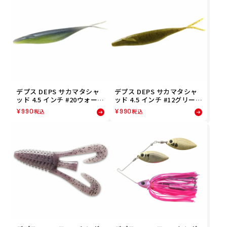
デプス DEPS サカマタシャ
デプス DEPS サカマタシャ
ッド 4.5 インチ #20ウォータ
ッド 4.5 インチ #12グリーン
ーメロンプロブルー SAKAM
パンプキン SAKAMATA SHA
¥
990
¥
990
税込
税込
ATA SHAD 4.5 inch フィッ
D 4.5 inch フィッシング 釣
シング 釣り ルアー 4544565
り ルアー 4544565225127
225202