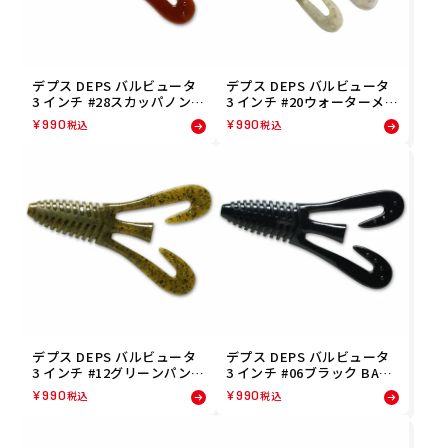
デプス DEPS バルビュータ
デプス DEPS バルビュータ
3 インチ #28スカッパノン B
3 インチ #20ウォーターメロ
ARBUTE 3 inch フィッシン
ンプロブルー BARBUTE 3 i
¥
990
¥
990
税込
税込
グ 釣り ルアー 4544565638
nch フィッシング 釣り ルア
286
ー 4544565638200
デプス DEPS バルビュータ
デプス DEPS バルビュータ
3 インチ #12グリーンパンプ
3 インチ #06ブラック BARB
キン BARBUTE 3 inch フィ
UTE 3 inch フィッシング 釣
¥
990
¥
990
税込
税込
ッシング 釣り ルアー 45445
り ルアー 4544565638064
65638125