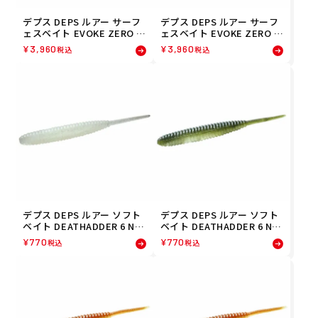
デプス DEPS ルアー サーフ
デプス DEPS ルアー サーフ
ェスベイト EVOKE ZERO 1
ェスベイト EVOKE ZERO 1
50 スカムパーチ(04) 45445
50 ボーンシャッド(01) 4544
¥
3,960
¥
3,960
税込
税込
65221044 フィッシング 釣
565221013 フィッシング 釣
り
り
デプス DEPS ルアー ソフト
デプス DEPS ルアー ソフト
ベイト DEATHADDER 6 NO
ベイト DEATHADDER 6 NO
N SALT クリア(32) 4544565
N SALT クリア・ウォーター
¥
770
¥
770
税込
税込
798324 フィッシング 釣り
メロン(26) 4544565798263
フィッシング 釣り