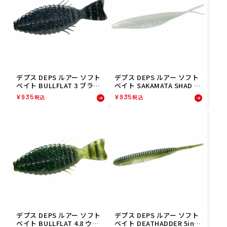
デプス DEPS ルアー ソフト
デプス DEPS ルアー ソフト
ベイト BULLFLAT 3 ブラッ
ベイト SAKAMATA SHAD 8
ク/ブルーフレーク(07) 4544
パールグリッター(108) 454
¥
935
¥
935
税込
税込
565695074 フィッシング 釣
4565690086 フィッシング
り
釣り
デプス DEPS ルアー ソフト
デプス DEPS ルアー ソフト
ベイト BULLFLAT 4.8 ウォ
ベイト DEATHADDER 5inch