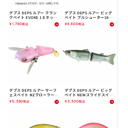
デプス DEPS ルアー クラン
デプス DEPS ルアー ビッグ
クベイト EVOKE 1.8 ホット
ベイト ブルシューター160S
タイガー(06) 45445652230
S ガラナシ(07) 4544565885
¥
1,760
¥
6,600
税込
税込
62 フィッシング 釣り
079 フィッシング 釣り
デプス DEPS ルアー サーフ
デプス DEPS ルアー ビッグ
ェスベイト NZクローラーJr.
ベイト NEWスライドスイマ
ピンクスケール(11) 454456
ー115 イナッコ(08) 454456
¥
5,390
¥
3,300
税込
税込
5034118 フィッシング 釣り
5099087 フィッシング 釣り