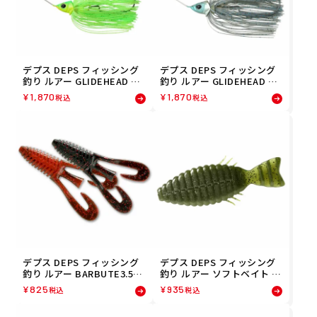
デプス DEPS フィッシング
デプス DEPS フィッシング
釣り ルアー GLIDEHEAD SP
釣り ルアー GLIDEHEAD SP
INNERBAIT 3/8 グライドヘ
INNERBAIT 3/8 グライドヘ
¥
1,870
¥
1,870
税込
税込
ッド スピナーベイト 3/8 #0
ッド スピナーベイト 3/8 #0
4 ライムチャート 0004-380
3 ブルースモーク 0004-380
4
3
デプス DEPS フィッシング
デプス DEPS フィッシング
釣り ルアー BARBUTE3.5
釣り ルアー ソフトベイト B
バルビュータ3.5 #117ボス
ULLFLAT 3 ブルフラット 3
¥
825
¥
935
税込
税込
ザリ 0123-3117
#02ウォーターメロンシード
4544565695029