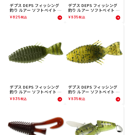
デプス DEPS フィッシング
デプス DEPS フィッシング
釣り ルアー ソフトベイト B
釣り ルアー ソフトベイト B
ARBUTE 3.5 バルビュータ
ULLFLAT 3 ブルフラット 3
¥
825
¥
935
税込
税込
3.5 #122オキチョビクロー 0
#18ブルーマロン 45445656
123-3122
95180
デプス DEPS フィッシング
デプス DEPS フィッシング
釣り ルアー ソフトベイト B
釣り ルアー ソフトベイト B
ULLFLAT3.8 ブルフラット3.
ULLFLAT 3 ブルフラット 3
¥
935
¥
935
税込
税込
8 #02ウォーターメロンシー
#52グリーンパンプキン・チ
ド 0124-4002
ャートリュース 0124-3052