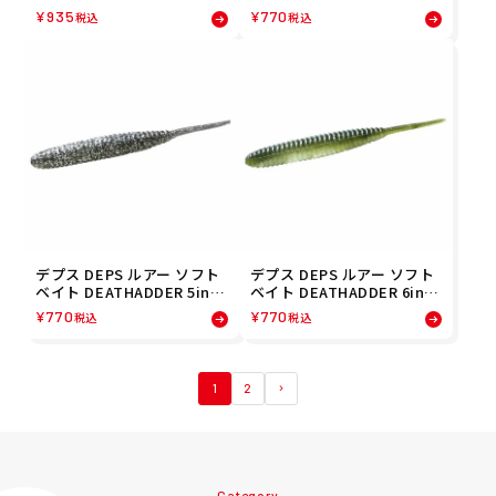
ーターメロン/ブルーフレー
クリア・ウォーターメロン
¥
935
¥
770
税込
税込
ク(11) 4544565684115 フィ
(26) 4544565142264 フィッ
ッシング 釣り
シング 釣り
デプス DEPS ルアー ソフト
デプス DEPS ルアー ソフト
ベイト DEATHADDER 5inch
ベイト DEATHADDER 6inch
スモーク/シルバーフレーク
クリア・ウォーターメロン
¥
770
¥
770
税込
税込
(04) 4544565142042 フィッ
(26) 4544565140260 フィッ
シング 釣り
シング 釣り
1
2
Category