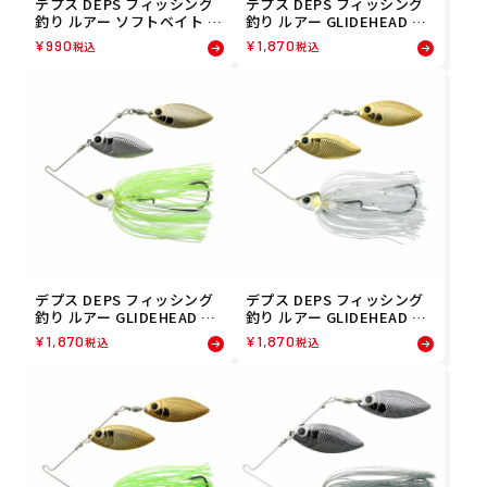
デプス DEPS フィッシング
デプス DEPS フィッシング
釣り ルアー ソフトベイト B
釣り ルアー GLIDEHEAD SP
ARBUTE 3.5 バルビュータ
INNERBAIT 3/8 グライドヘ
¥
990
¥
1,870
税込
税込
3.5 #45 サクラベビー 0123-
ッド スピナーベイト 3/8 #2
3045
4 バブルガムプロブルー 000
4-3824
デプス DEPS フィッシング
デプス DEPS フィッシング
釣り ルアー GLIDEHEAD SP
釣り ルアー GLIDEHEAD SP
INNERBAIT 3/8 グライドヘ
INNERBAIT 3/8 グライドヘ
¥
1,870
¥
1,870
税込
税込
ッド スピナーベイト 3/8 #1
ッド スピナーベイト 3/8 #0
0 デッドグラス 0004-3810
8 アユ 0004-3808