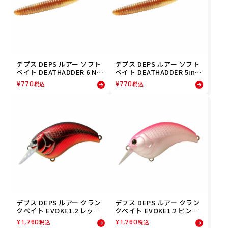
デプス DEPS ルアー ソフト
デプス DEPS ルアー ソフト
ベイト DEATHADDER 6 NO
ベイト DEATHADDER 5inch
N SALT デッドシャッド(19)
デッドシャッド(19) 454456
¥
770
¥
770
税込
税込
4544565798195 フィッシン
5142196 フィッシング 釣り
グ 釣り
デプス DEPS ルアー クラン
デプス DEPS ルアー クラン
クベイト EVOKE1.2 レッド
クベイト EVOKE1.2 ピンク
ホログラム(21) 4544565108
バック(19) 4544565108192
¥
1,760
¥
1,760
税込
税込
215 フィッシング 釣り
フィッシング 釣り