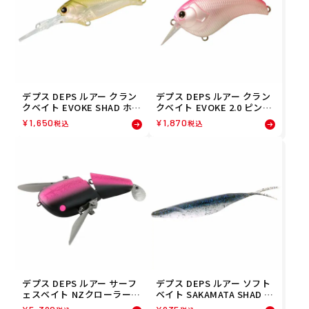
デプス DEPS ルアー クラン
デプス DEPS ルアー クラン
クベイト EVOKE SHAD ホラ
クベイト EVOKE 2.0 ピンク
イズンシャッド(06) 454456
バック(19) 4544565208199
¥
1,650
¥
1,870
税込
税込
5209066 フィッシング 釣り
フィッシング 釣り
デプス DEPS ルアー サーフ
デプス DEPS ルアー ソフト
ェスベイト NZクローラーJr.
ベイト SAKAMATA SHAD 8
ビジブルブラック(08) 4544
エレクトリックシャッド(14