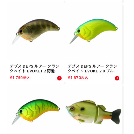
デプス DEPS ルアー クラン
デプス DEPS ルアー クラン
クベイト EVOKE1.2 野池ギ
クベイト EVOKE 2.0 ブルー
ル(03) 4544565108031 フィ
バックチャート(02) 454456
¥
1,760
¥
1,870
税込
税込
ッシング 釣り
5208021 フィッシング 釣り