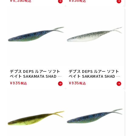
¥
5,390
¥
935
税込
税込
565034088 フィッシング 釣
0) 4544565690406 フィッシ
り
ング 釣り
デプス DEPS ルアー ソフト
デプス DEPS ルアー ソフト
ベイト SAKAMATA SHAD 8
ベイト SAKAMATA SHAD 8
スプレイドグラス(139) 454
シルバーシャッド(127) 454
¥
935
¥
935
税込
税込
4565690390 フィッシング
4565690277 フィッシング
釣り
釣り