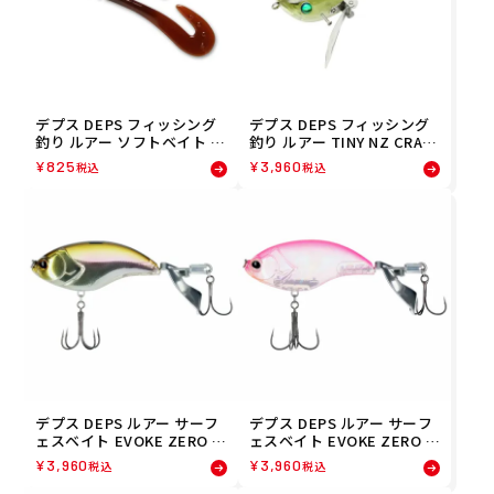
デプス DEPS フィッシング
デプス DEPS フィッシング
釣り ルアー ソフトベイト B
釣り ルアー TINY NZ CRAW
ARBUTE 3.5 バルビュータ
LER タイニー NZ クローラ
¥
825
¥
3,960
税込
税込
3.5 #28スカッパノン 0123-3
ー #14ミンミンゼミ 0097-0
028
3-14
デプス DEPS ルアー サーフ
デプス DEPS ルアー サーフ
ェスベイト EVOKE ZERO 1
ェスベイト EVOKE ZERO 1
50 ワカサギ(10) 454456522
50 ピンクパック(09) 45445
¥
3,960
¥
3,960
税込
税込
1105 フィッシング 釣り
65221099 フィッシング 釣
り