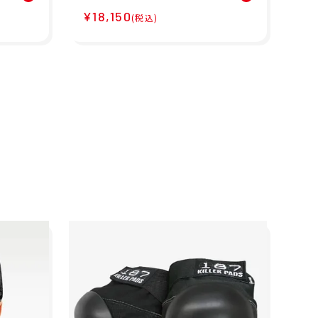
スケボー スケートボード
ド
¥18,150
¥1
ン
プロテクター ニー パッド
グ 
(税込)
ャ
膝 PRO KNEE PADS 0121
NG
067000301