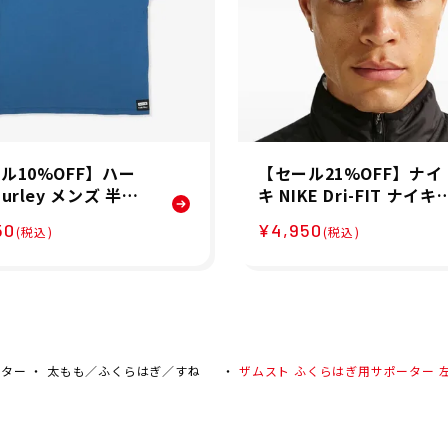
ル10%OFF】ハー
【セール21%OFF】ナイ
urley メンズ 半袖
キ NIKE Dri-FIT ナイキ
・ヘリング シース
ロ キャップ アンストラク
50
¥4,950
(税込)
(税込)
 ショートスリーブ
チャード スウッシュ ラ
 MTS11980
キャップ ランニング キ
ップ IO8269-010 26FA
ーター
太もも／ふくらはぎ／すね
ザムスト ふくらはぎ用サポーター 左右兼用 3