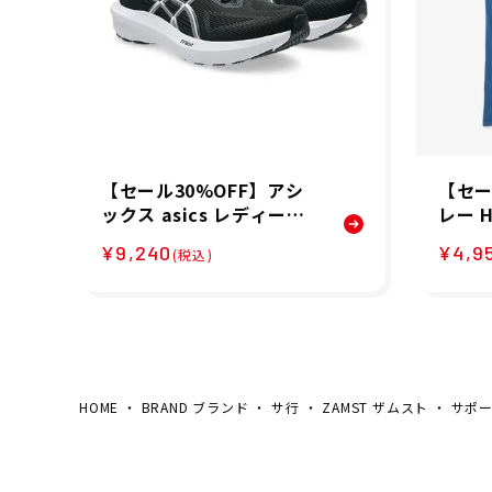
【セール30%OFF】アシ
【セー
ックス asics レディース
レー H
GT-1000 14 ランニング
キース
¥9,240
¥4,9
(税込)
シューズ 1012B859-002
ケープ
26SP
Tシャツ
HOME
BRAND ブランド
サ行
ZAMST ザムスト
サポ