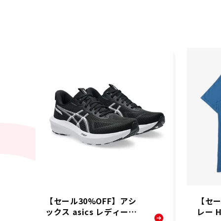
【セール30%OFF】アシ
【セー
ックス asics レディース
レー H