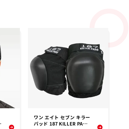
ワン エイト セブン キラー
サ
プ
パッド 187 KILLER PADS
U