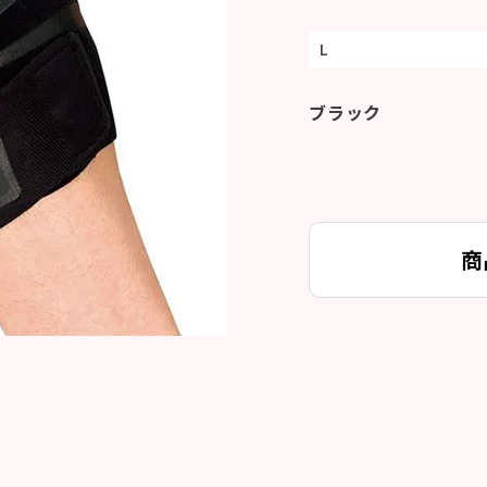
L
ブラック
商