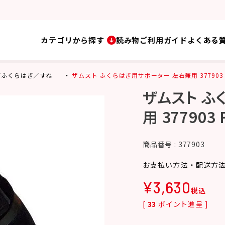
カテゴリから探す
読み物
ご利用ガイド
よくある
／ふくらはぎ／すね
ザムスト ふくらはぎ用サポーター 左右兼用 377903 FILM
ザムスト ふ
用 377903 
商品番号
377903
お支払い方法・配送方
¥
3,630
税込
[
33
ポイント進呈 ]