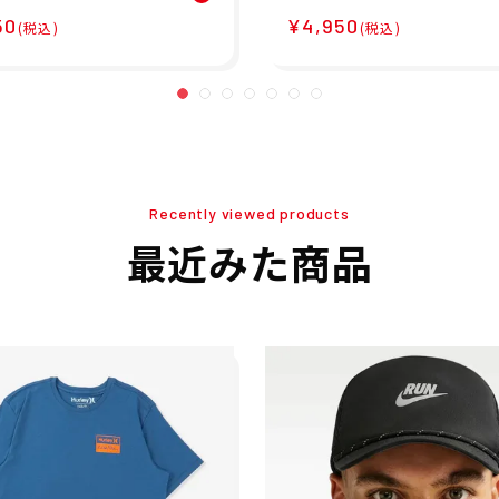
・ヘリング シース
ロ キャップ アンストラク
50
¥4,950
 ショートスリーブ
チャード スウッシュ ラ
(税込)
(税込)
 MTS11980
キャップ ランニング キ
ップ IO8269-010 26FA
Recently viewed products
最近みた商品