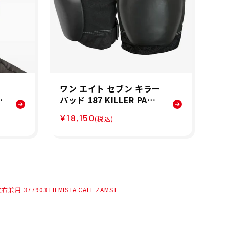
ワン エイト セブン キラー
サ
プ
パッド 187 KILLER PADS
U
スケボー スケートボード
ド
¥18,150
¥1
(税込)
ン
プロテクター ニー パッド
グ 
ャ
膝 PRO KNEE PADS 0121
NG
067000301
77903 FILMISTA CALF ZAMST