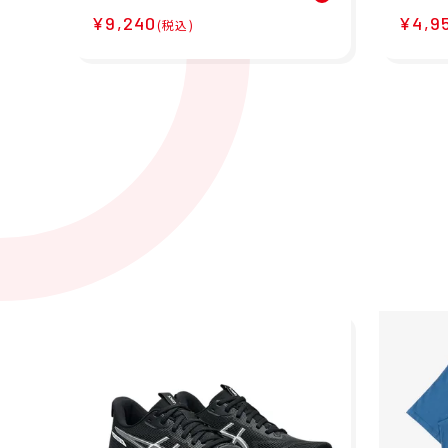
GT-1000 14 ランニング
キース
¥9,240
¥4,9
シューズ 1012B859-002
ケープ
(税込)
26SP
Tシャツ