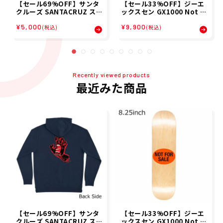
【セール69%OFF】サンタ
【セール33%OFF】ジーエ
クルーズ SANTACRUZ ス
ックスセン GX1000 Not F
ケボー スケートボード ウェ
or Sale 8.25 スケートボー
¥5,000
¥9,900
ア スウェット パーカー スク
ド デッキ 17411S740116
(税込)
(税込)
リーミング ハンド SCREAM
ING HAND P/O HOOD 51
0253311 メンズ 男性 25FA
秋冬
Recently viewed products
最近みた商品
【セール69%OFF】サンタ
【セール33%OFF】ジーエ
クルーズ SANTACRUZ ス
ックスセン GX1000 Not F