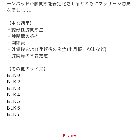
ーンパッドが膝関節を安定化させるとともにマッサージ効果
を促します。
【主な適用】
・変形性膝関節症
・膝関節の捻挫
・関節炎
・外傷後および手術後の炎症(半月板、ACLなど)
・膝関節の不安定感
【その他のサイズ】
BLK 0
BLK 2
BLK 3
BLK 4
BLK 5
BLK 6
BLK 7
Review