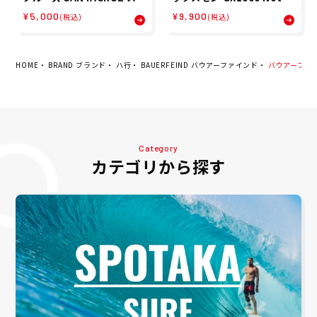
ケボー スケートボード ウェ
or Sale 8.25 スケートボー
¥5,000
¥9,900
(税込)
(税込)
ア スウェット パーカー スク
ド デッキ 17411S740116
リーミング ハンド SCREAM
ING HAND P/O HOOD 51
0253311 メンズ 男性 25FA
秋冬
HOME
BRAND ブランド
ハ行
BAUERFEIND バウアーファインド
バウアーファインド
Category
カテゴリから探す