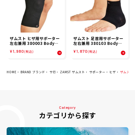
ザムスト ヒザ用サポーター
ザムスト 足首用サポーター
左右兼用 380003 Bodyma
左右兼用 380103 Bodyma
te ZAMST
te ZAMST
¥1,980
¥1,870
(税込)
(税込)
HOME
BRAND ブランド
サ行
ZAMST ザムスト
サポーター
ヒザ
ザムスト ヒ
Category
カテゴリから探す