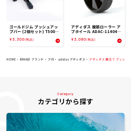
ゴールドジム プッシュアッ
アディダス 腹筋ローラー ア
プバー (2個セット) T5000
ブホイール ADAC-11404
トレーニング用品 GOLD'S
トレーニング用品 adidas
¥3,300
¥3,080
(税込)
(税込)
GYM
HOME
BRAND ブランド
ア行
adidas アディダス
アディダス 腕立て プッシュアップ
Category
カテゴリから探す