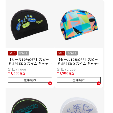
SALE
ネコポス
SALE
ネコポス
【セール10%OFF】スピー
【セール10%OFF】スピー
ド SPEEDO スイム キャップ
ド SPEEDO スイム キャップ
ホットドッグ メッシュキャ
ブーン グリッド トリコット
¥
1,540
¥
2,200
ップ SE12607-BL メンズ レ
キャップ SE12611-BL メン
¥
1,386
¥
1,980
税込
税込
ディース ユニセックス
ズ レディース ユニセックス
在庫切れ
在庫切れ