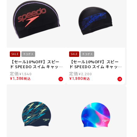
SALE
ネコポス
SALE
ネコポス
【セール10%OFF】スピー
【セール10%OFF】スピー
ド SPEEDO スイム キャップ
ド SPEEDO スイム キャップ
バーティカル メッシュキャ
フラッシュ スタック トリコ
¥
1,540
¥
2,200
ップ Vertical Mesh Cap S
ット キャップ SE12460-RB
¥
1,386
¥
1,980
税込
税込
E12550-CO メンズ レディー
メンズ レディース ユニセッ
ス ユニセックス
クス