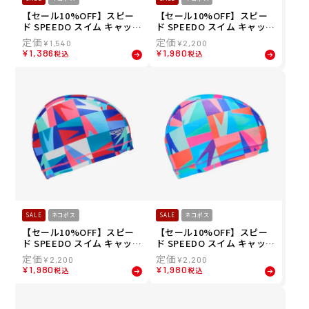
【セール10%OFF】スピー
【セール10%OFF】スピー
ド SPEEDO スイム キャップ
ド SPEEDO スイム キャップ
ホットドッグ メッシュキャ
ブーン フロー トリコット キ
¥
1,540
¥
2,200
ップ SE12607-LG メンズ レ
ャップ Boom Flow Tricot
¥
1,386
¥
1,980
税込
税込
ディース ユニセックス
Cap SE12410-CO メンズ レ
ディース ユニセックス
SALE
ネコポス
SALE
ネコポス
【セール10%OFF】スピー
【セール10%OFF】スピー
ド SPEEDO スイム キャップ
ド SPEEDO スイム キャップ
ブーン グリッド トリコット
ブーン グリッド トリコット
¥
2,200
¥
2,200
キャップ SE12611-RE メン
キャップ SE12611-MT メン
¥
1,980
¥
1,980
税込
税込
ズ レディース ユニセックス
ズ レディース ユニセックス