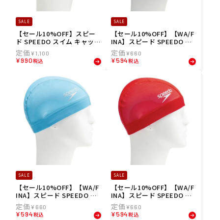
SALE
SALE
【セール10%OFF】スピー
【セール10%OFF】【WA/F
ド SPEEDO スイム キャップ
INA】スピード SPEEDO ス
トリコット キャップ Tricot
イム キャップ ロゴ メッシュ
¥
1,100
¥
660
Cap SE12070-K メンズ レデ
キャップ Logo Mesh Cap S
¥
990
¥
594
税込
税込
ィース ユニセックス
E12050-W メンズ レディー
ス ユニセックス
SALE
SALE
【セール10%OFF】【WA/F
【セール10%OFF】【WA/F
INA】スピード SPEEDO ス
INA】スピード SPEEDO ス
イム キャップ ロゴ メッシュ
イム キャップ ロゴ メッシュ
¥
660
¥
660
キャップ Logo Mesh Cap S
キャップ Logo Mesh Cap S
¥
594
¥
594
税込
税込
E12050-TQ メンズ レディー
E12050-RE メンズ レディー