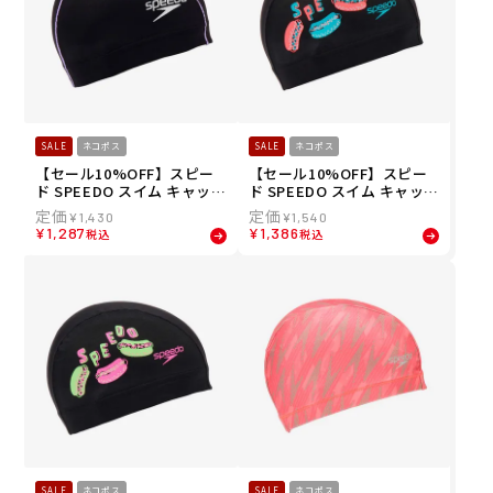
SALE
ネコポス
SALE
ネコポス
【セール10%OFF】スピー
【セール10%OFF】スピー
ド SPEEDO スイム キャップ
ド SPEEDO スイム キャップ
ブーン ウェーブ メッシュキ
ホットドッグ メッシュキャ
¥
1,430
¥
1,540
ャップ SE12357-LV メンズ
ップ SE12607-OR メンズ レ
¥
1,287
¥
1,386
税込
税込
レディース ユニセックス
ディース ユニセックス
SALE
ネコポス
SALE
ネコポス