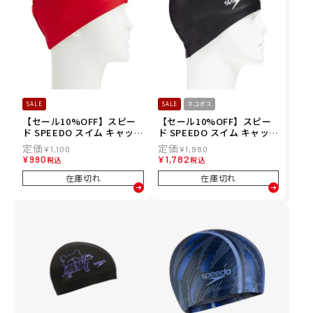
SALE
SALE
ネコポス
【セール10%OFF】スピー
【セール10%OFF】スピー
ド SPEEDO スイム キャップ
ド SPEEDO スイム キャップ
トリコット キャップ Tricot
シリコーン コーティング キ
¥
1,100
¥
1,980
Cap SE12070-RE メンズ レ
ャップ SD93C56-K メンズ
¥
990
¥
1,782
税込
税込
ディース ユニセックス
レディース ユニセックス
在庫切れ
在庫切れ