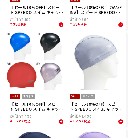
【セール10%OFF】スピー
【セール10%OFF】【WA/F
ド SPEEDO スイム キャップ
INA】スピード SPEEDO ス
トリコット キャップ Tricot
イム キャップ ロゴ メッシュ
¥
1,100
¥
660
Cap SE12070-CH メンズ レ
キャップ Logo Mesh Cap S
¥
990
¥
594
税込
税込
ディース ユニセックス
E12050-SW メンズ レディ
ース ユニセックス
SALE
ネコポス
SALE
ネコポス
【セール10%OFF】スピー
【セール10%OFF】スピー
ド SPEEDO スイム キャップ
ド SPEEDO スイム キャップ
シリコーン キャップ SD93C
トリコット キャップ(ワイ
¥
1,430
¥
1,430
03 メンズ レディース ユニ
ド) Tricot Cap(Wide) SE1
¥
1,287
¥
1,287
税込
税込
セックス
2071-SV メンズ レディース
ユニセックス