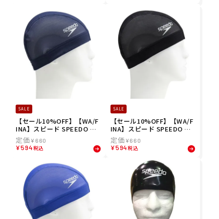
ス ユニセックス
ス ユニセックス
SALE
SALE
【セール10%OFF】【WA/F
【セール10%OFF】【WA/F
INA】スピード SPEEDO ス
INA】スピード SPEEDO ス
イム キャップ ロゴ メッシュ
イム キャップ ロゴ メッシュ
¥
660
¥
660
キャップ Logo Mesh Cap S
キャップ Logo Mesh Cap S
¥
594
¥
594
税込
税込
E12050-NB メンズ レディー
E12050-K メンズ レディー
ス ユニセックス
ス ユニセックス