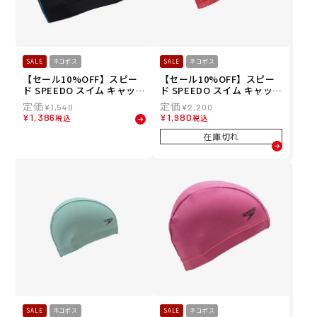
SALE
ネコポス
SALE
ネコポス
【セール10%OFF】スピー
【セール10%OFF】スピー
ド SPEEDO スイム キャップ
ド SPEEDO スイム キャップ
バーティカル メッシュ キャ
ブーン フロー トリコット キ
¥
1,540
¥
2,200
ップ Vertical Mesh Cap S
ャップ Boom Flow Tricot
¥
1,386
¥
1,980
税込
税込
E12550-BL メンズ レディー
Cap SE12410-MR メンズ レ
ス ユニセックス
ディース ユニセックス
在庫切れ
SALE
ネコポス
SALE
ネコポス