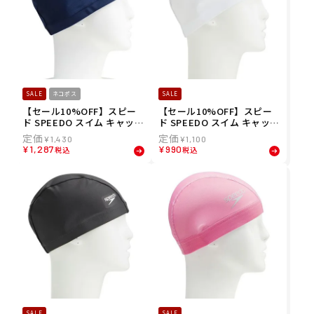
SALE
ネコポス
SALE
【セール10%OFF】スピー
【セール10%OFF】スピー
ド SPEEDO スイム キャップ
ド SPEEDO スイム キャップ
トリコット キャップ(ワイ
トリコット キャップ Tricot
¥
1,430
¥
1,100
ド) Tricot Cap(Wide) SE1
Cap SE12070-W メンズ レ
¥
1,287
¥
990
税込
税込
2071-NB メンズ レディース
ディース ユニセックス
ユニセックス
SALE
SALE