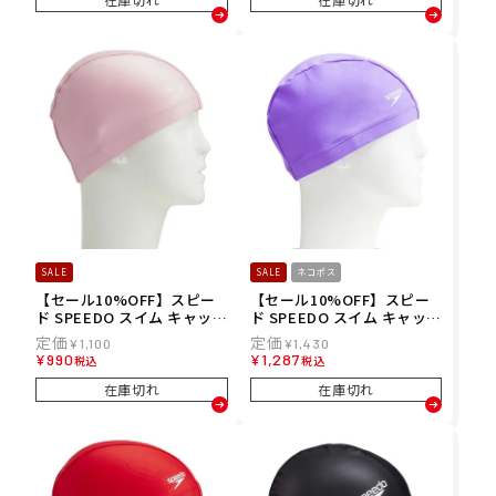
SALE
SALE
ネコポス
【セール10%OFF】スピー
【セール10%OFF】スピー
ド SPEEDO スイム キャップ
ド SPEEDO スイム キャップ
トリコット キャップ Tricot
トリコット キャップ(ワイ
¥
1,100
¥
1,430
Cap SE12070-PN メンズ レ
ド) Tricot Cap(Wide) SE1
¥
990
¥
1,287
税込
税込
ディース ユニセックス
2071-LI メンズ レディース
ユニセックス
在庫切れ
在庫切れ