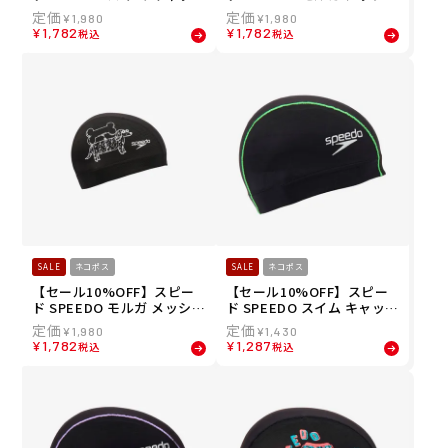
シリコーン コーティング キ
キャップ MULGA MESH CA
¥
1,980
¥
1,980
ャップ SD93C56-SV メンズ
P スイム キャップ SE12651
¥
1,782
¥
1,782
税込
税込
レディース ユニセックス
MU-W
SALE
ネコポス
SALE
ネコポス
【セール10%OFF】スピー
【セール10%OFF】スピー
ド SPEEDO モルガ メッシュ
ド SPEEDO スイム キャップ
キャップ MULGA MESH CA
ブーン ウェーブ メッシュキ
¥
1,980
¥
1,430
P スイム キャップ SE12651
ャップ SE12357-YG メンズ
¥
1,782
¥
1,287
税込
税込
MU-KW
レディース ユニセックス