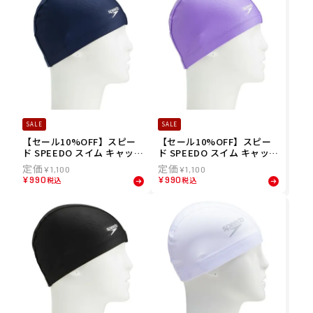
SALE
SALE
【セール10%OFF】スピー
【セール10%OFF】スピー
ド SPEEDO スイム キャップ
ド SPEEDO スイム キャップ
トリコット キャップ Tricot
トリコット キャップ Tricot
¥
1,100
¥
1,100
Cap SE12070-NB メンズ レ
Cap SE12070-LI メンズ レ
¥
990
¥
990
税込
税込
ディース ユニセックス
ディース ユニセックス