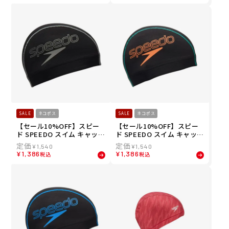
E メンズ レディース ユニセ
T メンズ レディース ユニセ
ックス
ックス
SALE
ネコポス
SALE
ネコポス
【セール10%OFF】スピー
【セール10%OFF】スピー
ド SPEEDO スイム キャップ
ド SPEEDO スイム キャップ
バーティカル メッシュ キャ
バーティカル メッシュ キャ
¥
1,540
¥
1,540
ップ Vertical Mesh Cap S
ップ Vertical Mesh Cap S
¥
1,386
¥
1,386
税込
税込
E12550-SV メンズ レディー
E12550-OR メンズ レディー
ス ユニセックス
ス ユニセックス