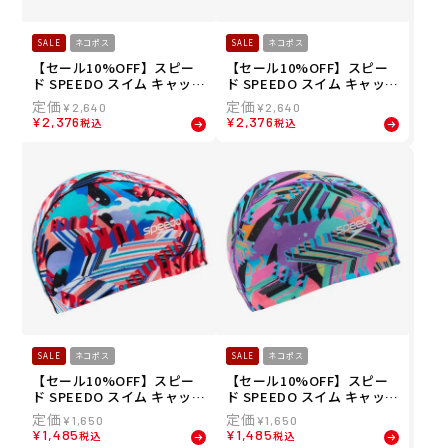
SALE
ネコポス
SALE
ネコポス
【セール10%OFF】スピー
【セール10%OFF】スピー
ド SPEEDO スイム キャップ
ド SPEEDO スイム キャップ
プリント シリコーン キャッ
プリント シリコーン キャッ
¥
2,640
¥
2,640
プ SE12615-NB メンズ レデ
プ SE12615-BL メンズ レデ
¥
2,376
¥
2,376
税込
税込
ィース ユニセックス
ィース ユニセックス
SALE
ネコポス
SALE
ネコポス
【セール10%OFF】スピー
【セール10%OFF】スピー
ド SPEEDO スイム キャップ
ド SPEEDO スイム キャップ
ワーディング ストライプス
ワーディング ストライプス
¥
1,650
¥
1,650
メッシュ キャップ WORDIN
メッシュ キャップ WORDIN
¥
1,485
¥
1,485
税込
税込
G STR MESH C SE12606-R
G STR MESH C SE12606-M