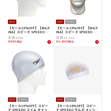
SALE
SALE
ネコポス
【セール10%OFF】【WA/F
【セール10%OFF】【WA/F
INA】スピード SPEEDO ス
INA】スピード SPEEDO ス
イム キャップ ロゴ メッシュ
イム キャップ ファストスキ
¥
660
¥
6,050
キャップ Logo Mesh Cap S
ン3 キャップ Fastskin3 Ca
¥
594
¥
4,840
税込
税込
E12050-BL メンズ レディー
p SE11922-KW メンズ レデ
ス ユニセックス
ィース ユニセックス
SALE
ネコポス
SALE
ネコポス
【セール10%OFF】スピー
【セール10%OFF】スピー
ド SPEEDO スイム キャップ
ド SPEEDO モルガ メッシュ