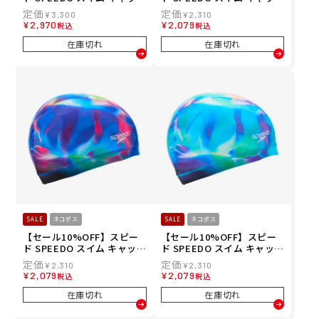
プリント シリコーン コーテ
カラー オブ ウェーブス トリ
¥
3,300
¥
2,310
ィング キャップ SE12616-K
コット キャップ SE12612-P
¥
2,970
¥
2,079
税込
税込
メンズ レディース ユニセッ
N メンズ レディース ユニセ
クス
ックス
在庫切れ
在庫切れ
SALE
ネコポス
SALE
ネコポス
【セール10%OFF】スピー
【セール10%OFF】スピー
ド SPEEDO スイム キャップ
ド SPEEDO スイム キャップ
カラー オブ ウェーブス トリ
カラー オブ ウェーブス トリ
¥
2,310
¥
2,310
コット キャップ SE12612-B
コット キャップ SE12612-A
¥
2,079
¥
2,079
税込
税込
L メンズ レディース ユニセ
Q メンズ レディース ユニセ
ックス
ックス
在庫切れ
在庫切れ