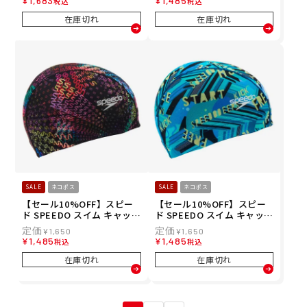
¥
1,683
¥
1,485
税込
税込
ス ユニセックス
SE12608-RB メンズ レディ
ース ユニセックス
在庫切れ
在庫切れ
SALE
ネコポス
SALE
ネコポス
【セール10%OFF】スピー
【セール10%OFF】スピー
ド SPEEDO スイム キャップ
ド SPEEDO スイム キャップ
モノグラムジャパン3 メッシ
ワーディング ストライプス
¥
1,650
¥
1,650
ュキャップ MJ3 MESH CAP
メッシュ キャップ WORDIN
¥
1,485
¥
1,485
税込
税込
SE12608-MT メンズ レディ
G STR MESH C SE12606-A
ース ユニセックス
Q メンズ レディース ユニセ
在庫切れ
在庫切れ
ックス