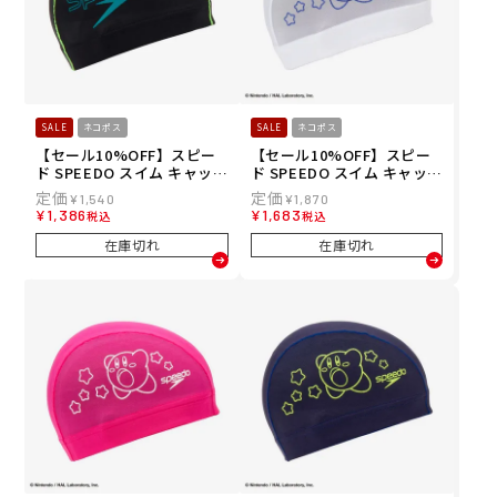
SALE
ネコポス
SALE
ネコポス
【セール10%OFF】スピー
【セール10%OFF】スピー
ド SPEEDO スイム キャップ
ド SPEEDO スイム キャップ
バーティカル メッシュキャ
カービィ メッシュキャップ
¥
1,540
¥
1,870
ップ Vertical Mesh Cap S
SE12601-W メンズ レディ
¥
1,386
¥
1,683
税込
税込
E12550-EM メンズ レディー
ース ユニセックス
ス ユニセックス
在庫切れ
在庫切れ