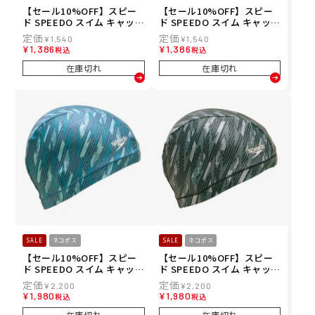
【セール10%OFF】スピー
【セール10%OFF】スピー
ド SPEEDO スイム キャップ
ド SPEEDO スイム キャップ
ヘザー エコ キャップ Heat
ヘザー エコ キャップ Heat
¥
1,540
¥
1,540
her ECO Cap SE12315-SS
her ECO Cap SE12315-HM
¥
1,386
¥
1,386
税込
税込
メンズ レディース ユニセッ
メンズ レディース ユニセッ
クス
クス
在庫切れ
在庫切れ
SALE
ネコポス
SALE
ネコポス
【セール10%OFF】スピー
【セール10%OFF】スピー
ド SPEEDO スイム キャップ
ド SPEEDO スイム キャップ
ブーン フロー トリコット キ
ブーン フロー トリコット キ
¥
2,200
¥
2,200
ャップ Boom Flow Tricot
ャップ Boom Flow Tricot
¥
1,980
¥
1,980
税込
税込
Cap SE12410-SS メンズ レ
Cap SE12410-K メンズ レデ
ディース ユニセックス
ィース ユニセックス
在庫切れ
在庫切れ