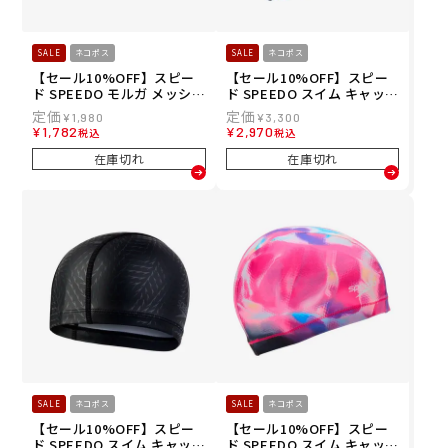
SALE
ネコポス
SALE
ネコポス
【セール10%OFF】スピー
【セール10%OFF】スピー
ド SPEEDO モルガ メッシュ
ド SPEEDO スイム キャップ
キャップ MULGA MESH CA
プリント シリコーン コーテ
¥
1,980
¥
3,300
P スイム キャップ SE12651
ィング キャップ SE12616-N
¥
1,782
¥
2,970
税込
税込
MU-KU
B メンズ レディース ユニセ
ックス
在庫切れ
在庫切れ
SALE
ネコポス
SALE
ネコポス
【セール10%OFF】スピー
【セール10%OFF】スピー
ド SPEEDO スイム キャップ
ド SPEEDO スイム キャップ