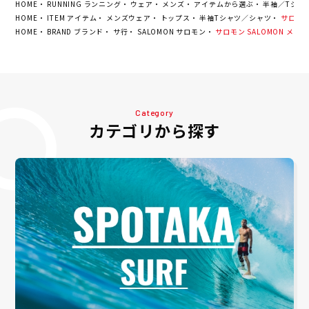
HOME
RUNNING ランニング
ウェア
メンズ
アイテムから選ぶ
半袖／Tシャ
HOME
ITEM アイテム
メンズウェア
トップス
半袖Tシャツ／シャツ
サロモン S
HOME
BRAND ブランド
サ行
SALOMON サロモン
サロモン SALOMON メンズ SH
Category
カテゴリから探す