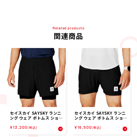
Related products
関連商品
セイスカイ SAYSKY ランニ
セイスカイ SAYSKY ランニ
ング ウェア ボトムス ショー
ング ウェア ボトムス ショー
ト ハーフ パンツ 短パン 2 I
ト ハーフ パンツ 短パン ラ
¥13,200
¥16,500
n 1 Pace Short 5 XMRSH
ンニングショーツ Flow Sh
(税込)
(税込)
20 メンズ 男性 24FA 秋冬
orts 5 XMRSH60 メンズ