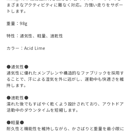
まざまなアクティビティに難なく対応。力強い走りをサポー
トします。
重量：98g
特性：通気性、軽量、速乾性
カラー：Acid Lime
●通気性●
通気性に優れたメンブレンや構造的なファブリックを採用す
ることで、汗による湿気を外に逃がし、運動中も快適さを維
持します。
●速乾性●
濡れた後でもすばやく乾くよう設計されており、アウトドア
活動中のダウンタイムを短縮します。
●軽量●
耐久性と機能性を維持しながら、かさばりと重量を最小限に