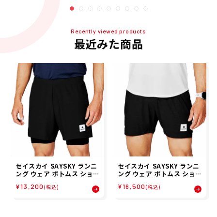
レディース ユニセックス 24
HO 秋冬
Recently viewed products
最近みた商品
セイスカイ SAYSKY ランニ
セイスカイ SAYSKY ランニ
ング ウェア ボトムス ショー
ング ウェア ボトムス ショー
ト ハーフ パンツ 短パン 2 I
ト ハーフ パンツ 短パン ラ
¥13,200
¥16,500
(税込)
(税込)
n 1 Pace Short 5 XMRSH
ンニングショーツ Flow Sh
20 メンズ 男性 24FA 秋冬
orts 5 XMRSH60 メンズ
レディース ユニセックス 24
HO 秋冬