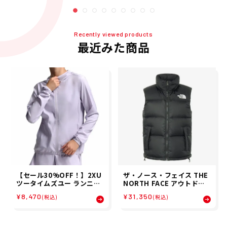
25FA 秋冬
2557-K レディース 女性 25
FW 秋冬
Recently viewed products
最近みた商品
【セール30%OFF！】2XU
ザ・ノース・フェイス THE
ツータイムズユー ランニン
NORTH FACE アウトドア
グ ウェア アウター ジャケッ
カジュアル ウェア アウター
¥8,470
¥31,350
(税込)
(税込)
ト Aero Jacket WR7205
ダウンジャケット ヌプシ ベ
A-VVVVRF レディース 女性
スト NUPTSE VEST NDW9
25FA 秋冬
2557-K レディース 女性 25
FW 秋冬