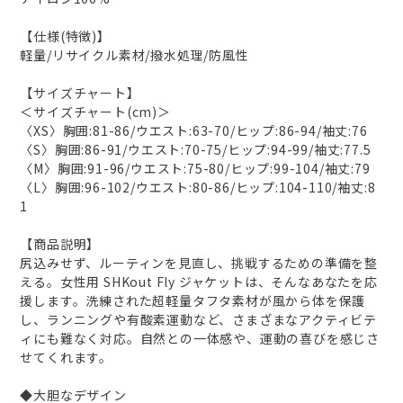
【仕様(特徴)】
軽量/リサイクル素材/撥水処理/防風性
【サイズチャート】
＜サイズチャート(cm)＞
〈XS〉胸囲:81-86/ウエスト:63-70/ヒップ:86-94/袖丈:76
〈S〉胸囲:86-91/ウエスト:70-75/ヒップ:94-99/袖丈:77.5
〈M〉胸囲:91-96/ウエスト:75-80/ヒップ:99-104/袖丈:79
〈L〉胸囲:96-102/ウエスト:80-86/ヒップ:104-110/袖丈:8
1
【商品説明】
尻込みせず、ルーティンを見直し、挑戦するための準備を整
える。女性用 SHKout Fly ジャケットは、そんなあなたを応
援します。洗練された超軽量タフタ素材が風から体を保護
し、ランニングや有酸素運動など、さまざまなアクティビテ
ィにも難なく対応。自然との一体感や、運動の喜びを感じさ
せてくれます。
◆大胆なデザイン