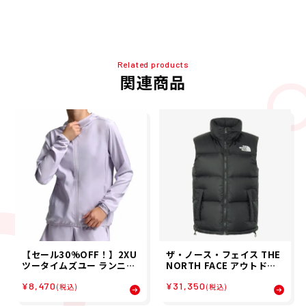
Related products
関連商品
【セール30%OFF！】2XU
ザ・ノース・フェイス THE
ツータイムズユー ランニン
NORTH FACE アウトドア
グ ウェア アウター ジャケッ
カジュアル ウェア アウター
¥8,470
¥31,350
ト Aero Jacket WR7205
ダウンジャケット ヌプシ ベ
(税込)
(税込)
A-VVVVRF レディース 女性
スト NUPTSE VEST NDW9