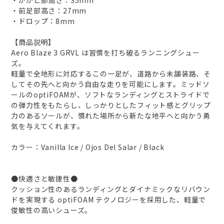
・かかと部高さ：35mm
・前足部高さ：27mm
・ドロップ：8mm
【商品説明】
Aero Blaze 3 GRVL は習慣を打ち破るランニングシュー
ズ。
軽量で全地形に対応するこの一足が、道路から未舗装路、そ
してその先へと向かう自由な走りを可能にします。ミッドソ
ールのoptiFOAMが、ソフトなランディングとストライドで
の弾力性をもたらし、しっかりとしたフィット感とグリップ
力のあるソールが、慣れた場所から新たな地平へと向かう勇
気を与えてくれます。
カラー：Vanilla Ice / Ojos Del Salar / Black
●快適さと敏捷性●
クッション性のあるランディングとダイナミックなリバウン
ドを実現する optiFOAM テクノロジーを採用した、軽量で
俊敏性の高いシューズ。