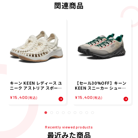
関連商品
キーン KEEN レディース ユ
【セール30%OFF】キーン
ニーク アストリア スポーツ
KEEN スニーカー シューズ
サンダル 1027291
靴 ジャスパー ザイオニック
¥15,400
¥15,400
スニーカー KEEN×ELNES
(税込)
(税込)
T CREATIVE ACTIVITY 10
31091 メンズ 男性 25FA 秋
冬
Recently viewed products
最近みた商品