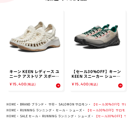
キーン KEEN レディース ユ
【セール30%OFF】キーン
ニーク アストリア スポーツ
KEEN スニーカー シューズ
サンダル 1027291
靴 ジャスパー ザイオニック
¥15,400
¥15,400
(税込)
(税込)
スニーカー KEEN×ELNES
T CREATIVE ACTIVITY 10
31091 メンズ 男性 25FA 秋
冬
HOME
BRAND ブランド
サ行
SALOMON サロモン
【セール30%OFF】サロモン SA
HOME
RUNNING ランニング
セール
シューズ
【セール30%OFF】サロモン SALO
HOME
SALE セール
RUNNING ランニング
シューズ
【セール30%OFF】サロモン 