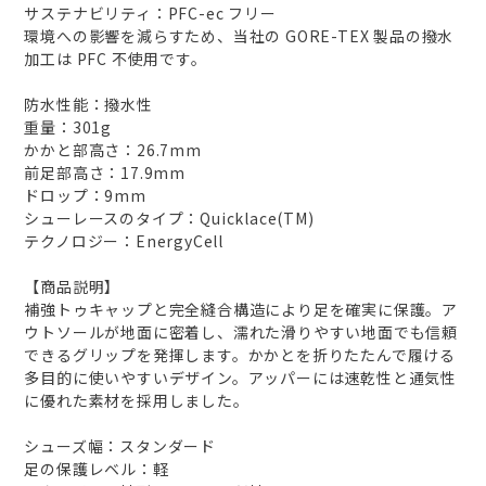
サステナビリティ：PFC-ec フリー
環境への影響を減らすため、当社の GORE-TEX 製品の撥水
加工は PFC 不使用です。
防水性能：撥水性
重量：301g
かかと部高さ：26.7mm
前足部高さ：17.9mm
ドロップ：9mm
シューレースのタイプ：Quicklace(TM)
テクノロジー：EnergyCell
【商品説明】
補強トゥキャップと完全縫合構造により足を確実に保護。ア
ウトソールが地面に密着し、濡れた滑りやすい地面でも信頼
できるグリップを発揮します。かかとを折りたたんで履ける
多目的に使いやすいデザイン。アッパーには速乾性と通気性
に優れた素材を採用しました。
シューズ幅：スタンダード
足の保護レベル：軽