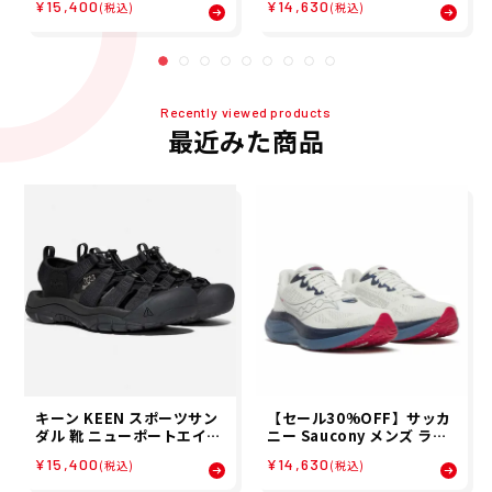
¥15,400
¥14,630
58 メンズ 男性
シューズ S21055-146 26S
(税込)
(税込)
P
Recently viewed products
最近みた商品
キーン KEEN スポーツサン
【セール30%OFF】サッカ
ダル 靴 ニューポートエイチ
ニー Saucony メンズ ライ
ツー NEWPORT H2 10222
ド19 RIDE 19 ランニング
¥15,400
¥14,630
(税込)
(税込)
58 メンズ 男性
シューズ S21055-146 26S
P