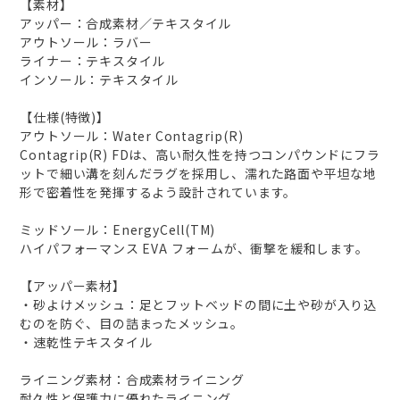
【素材】
アッパー：合成素材／テキスタイル
アウトソール：ラバー
ライナー：テキスタイル
インソール：テキスタイル
【仕様(特徴)】
アウトソール：Water Contagrip(R)
Contagrip(R) FDは、高い耐久性を持つコンパウンドにフラ
ットで細い溝を刻んだラグを採用し、濡れた路面や平坦な地
形で密着性を発揮するよう設計されています。
ミッドソール：EnergyCell(TM)
ハイパフォーマンス EVA フォームが、衝撃を緩和します。
【アッパー素材】
・砂よけメッシュ：足とフットベッドの間に土や砂が入り込
むのを防ぐ、目の詰まったメッシュ。
・速乾性テキスタイル
ライニング素材：合成素材ライニング
耐久性と保護力に優れたライニング。