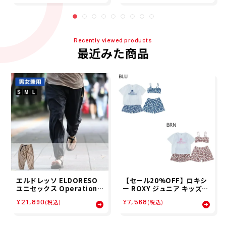
ャツ付き TSW261102 26S
P
Recently viewed products
最近みた商品
エルドレッソ ELDORESO
【セール20%OFF】ロキシ
ユニセックス Operation P
ー ROXY ジュニア キッズ
ants ランニング ロングパ
子ども 女の子 水着 PEAKD
¥21,890
¥7,568
(税込)
(税込)
ンツ E2005125 25FA
AY 3点セット ラッシュTシ
ャツ付き TSW261102 26S
P