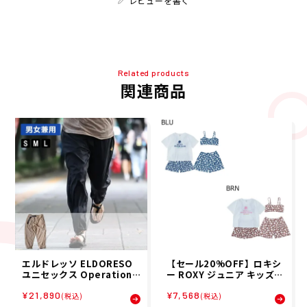
レビューを書く
Related products
関連商品
エルドレッソ ELDORESO
【セール20%OFF】ロキシ
ユニセックス Operation P
ー ROXY ジュニア キッズ
ants ランニング ロングパ
子ども 女の子 水着 PEAKD
¥21,890
¥7,568
ンツ E2005125 25FA
AY 3点セット ラッシュTシ
(税込)
(税込)