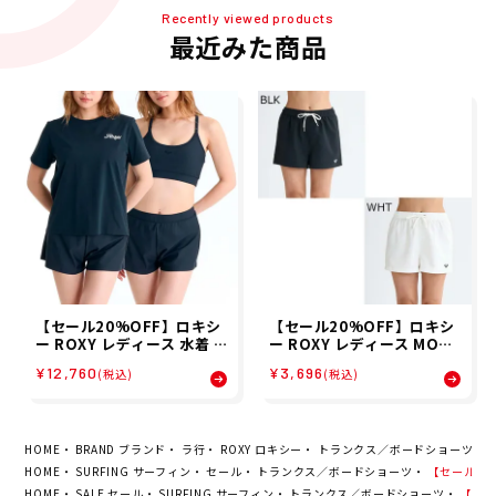
Recently viewed products
最近みた商品
【セール20%OFF】ロキシ
【セール20%OFF】ロキシ
ー ROXY レディース 水着 R
ー ROXY レディース MORN
OXY STEP 3点セット ラッ
ING CALM ウィメンズ ボー
¥12,760
¥3,696
(税込)
(税込)
シュT付き ビキニ セット R
ドショーツ 水着 トランクス
SW261010 26SP
海パン RBS255011 26SP
HOME
BRAND ブランド
ラ行
ROXY ロキシー
トランクス／ボードショーツ
【
HOME
SURFING サーフィン
セール
トランクス／ボードショーツ
【セール20%O
HOME
SALE セール
SURFING サーフィン
トランクス／ボードショーツ
【セール