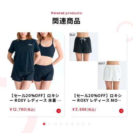
Related products
関連商品
【セール20%OFF】ロキシ
【セール20%OFF】ロキシ
ー ROXY レディース 水着 R
ー ROXY レディース MORN
OXY STEP 3点セット ラッ
ING CALM ウィメンズ ボー
¥12,760
¥3,696
シュT付き ビキニ セット R
ドショーツ 水着 トランクス
(税込)
(税込)
SW261010 26SP
海パン RBS255011 26SP