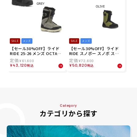
SALE
メンズ
SALE
メンズ
【セール30%OFF】ライド
【セール30%OFF】ライド
RIDE 25-26 メンズ OCTAVE
RIDE スノボー スノボ スノ
スノーボード ブーツ RD251
ーボード ブーツ LASSO RD
¥
61,600
¥
72,600
3070
2404480 メンズ 男性 24-25
¥
43,120
¥
50,820
税込
税込
Category
カテゴリから探す