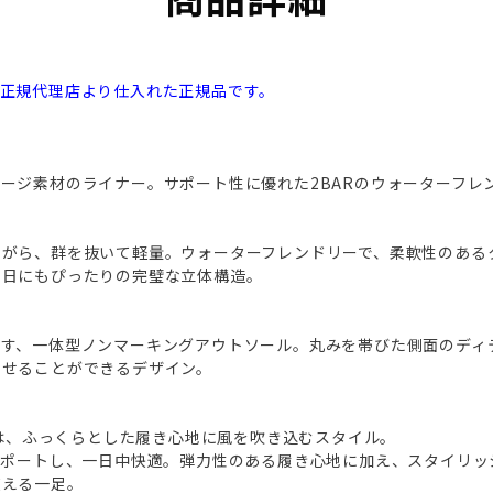
本正規代理店より仕入れた正規品です。
ージ素材のライナー。サポート性に優れた2BARのウォーターフレン
ながら、群を抜いて軽量。ウォーターフレンドリーで、柔軟性のある
く日にもぴったりの完璧な立体構造。
らす、一体型ノンマーキングアウトソール。丸みを帯びた側面のディ
わせることができるデザイン。
2 BARは、ふっくらとした履き心地に風を吹き込むスタイル。
サポートし、一日中快適。弾力性のある履き心地に加え、スタイリッ
使える一足。