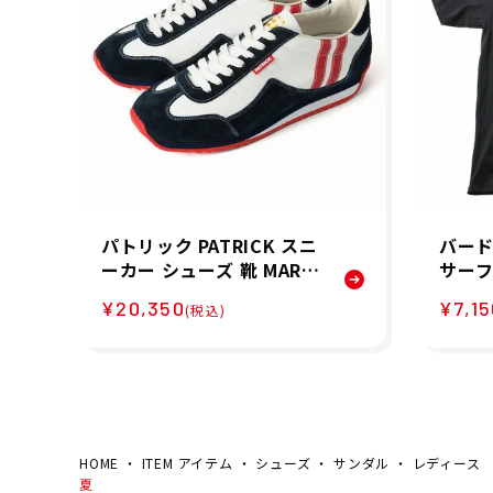
パトリック PATRICK スニ
バード
ーカー シューズ 靴 MARA
サーフ
THON 30th-L マラソン 3
半袖 T
¥20,350
¥7,15
(税込)
0th レザー 506510-WHT
ate T
メンズ 男性 24FA 秋冬
BK1 
夏
HOME
ITEM アイテム
シューズ
サンダル
レディース
夏