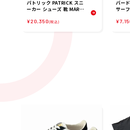
パトリック PATRICK スニ
バード
ーカー シューズ 靴 MARA
サーフ
THON 30th-L マラソン 3
半袖 T
¥20,350
¥7,15
0th レザー 506510-WHT
ate T
(税込)
メンズ 男性 24FA 秋冬
BK1 
夏