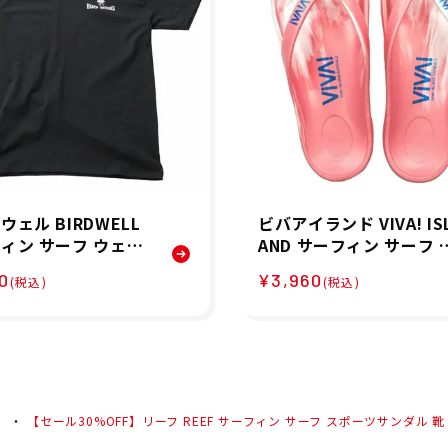
ウェル BIRDWELL
ビバアイランド VIVA! IS
ィン サーフ ウェア
AND サーフィン サーフ 
シャツ License Pl
ーチサンダル ビーサン 
0
¥3,960
(税込)
(税込)
-Shirt 1TS1-0003-
JAPAN FLIP FLOP 2025 
メンズ 男性 24SU 春
IMITED EDITION V-821
01 メンズ レディース ユ
ニセックス 25SU 春夏
【セール30%OFF】リーフ REEF サーフィン サーフ スポーツサンダル 靴 CUSHI