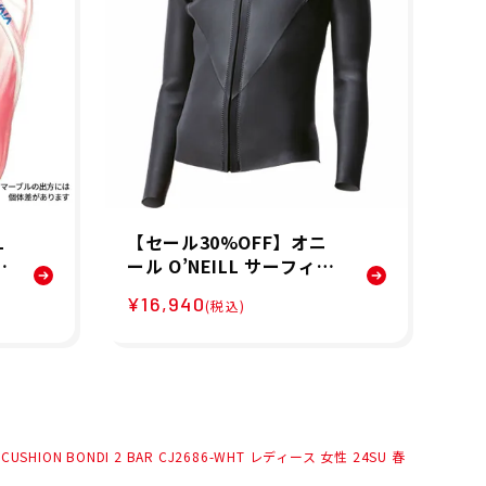
L
【セール30%OFF】オニ
ビバ
ビ
ール O’NEILL サーフィン
A
靴
サーフ ウエットスーツ W
ー
¥16,940
¥3
(税込)
L
MS スーパーライトクラシ
JA
2
ック LSジャケット 2x2 W
IM
SS-310A3 レディース 女
0
性 24SP 春夏
ニ
ON BONDI 2 BAR CJ2686-WHT レディース 女性 24SU 春