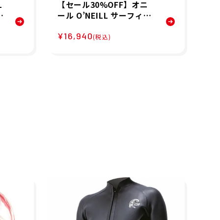
L
【セール30%OFF】オニ
ビバ
ビ
ール O’NEILL サーフィン
A
靴
サーフ ウエットスーツ W
ー
¥16,940
¥3
L
MS スーパーライトクラシ
JA
(税込)
2
ック LSジャケット 2x2 W
IM
SS-310A3 レディース 女
0
性 24SP 春夏
ニ