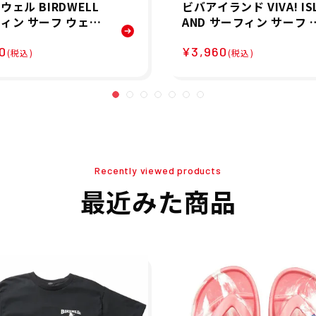
ウェル BIRDWELL
ビバアイランド VIVA! IS
ィン サーフ ウェア
AND サーフィン サーフ 
シャツ License Pl
ーチサンダル ビーサン 
0
¥3,960
-Shirt 1TS1-0003-
JAPAN FLIP FLOP 2025 
(税込)
(税込)
メンズ 男性 24SU 春
IMITED EDITION V-821
01 メンズ レディース ユ
ニセックス 25SU 春夏
Recently viewed products
最近みた商品