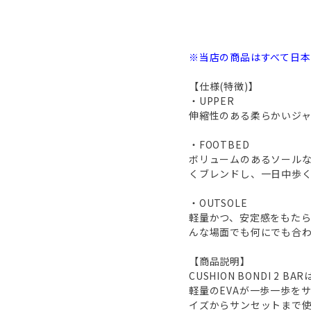
※当店の商品はすべて日
【仕様(特徴)】
・UPPER
伸縮性のある柔らかいジャ
・FOOTBED
ボリュームのあるソール
くブレンドし、一日中歩
・OUTSOLE
軽量かつ、安定感をもた
んな場面でも何にでも合
【商品説明】
CUSHION BONDI 
軽量のEVAが一歩一歩を
イズからサンセットまで