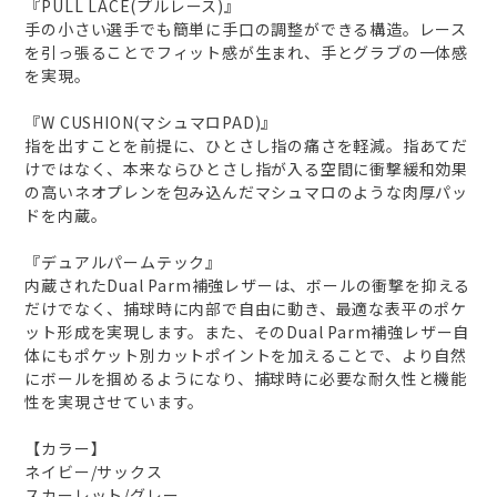
『PULL LACE(プルレース)』
手の小さい選手でも簡単に手口の調整ができる構造。レース
を引っ張ることでフィット感が生まれ、手とグラブの一体感
を実現。
『W CUSHION(マシュマロPAD)』
指を出すことを前提に、ひとさし指の痛さを軽減。指あてだ
けではなく、本来ならひとさし指が入る空間に衝撃緩和効果
の高いネオプレンを包み込んだマシュマロのような肉厚パッ
ドを内蔵。
『デュアルパームテック』
内蔵されたDual Parm補強レザーは、ボールの衝撃を抑える
だけでなく、捕球時に内部で自由に動き、最適な表平のポケ
ット形成を実現します。また、そのDual Parm補強レザー自
体にもポケット別カットポイントを加えることで、より自然
にボールを掴めるようになり、捕球時に必要な耐久性と機能
性を実現させています。
【カラー】
ネイビー/サックス
スカーレット/グレー