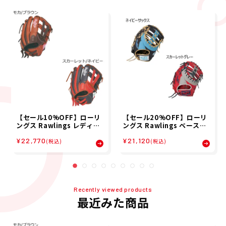
【セール10%OFF】ローリ
【セール20%OFF】ローリ
ングス Rawlings レディー
ングス Rawlings ベースボ
ス HOH DP COLORS オー
ール 野球 ソフトボール グラ
¥22,770
¥21,120
ルラウンド用 ソフトボール
ブ ミット グローブ ソフトボ
(税込)
(税込)
グラブ GS6HDS65GF 26S
ール用 女性専用 レディース
P
フィット HOH(R) DP COL
ORS キャッチャー用 GS5H
DYZ6 レディース 女性 25S
P 春
Recently viewed products
最近みた商品