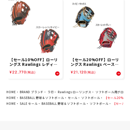
【セール10%OFF】ローリ
【セール20%OFF】ローリ
ングス Rawlings レディー
ングス Rawlings ベースボ
ス HOH DP COLORS オー
ール 野球 ソフトボール グラ
¥22,770
¥21,120
(税込)
(税込)
ルラウンド用 ソフトボール
ブ ミット グローブ ソフトボ
グラブ GS6HDS65GF 26S
ール用 女性専用 レディース
P
フィット HOH(R) DP COL
ORS キャッチャー用 GS5H
DYZ6 レディース 女性 25S
HOME
BRAND ブランド
ラ行
Rawlings ローリングス
ソフトボール用グローブ
P 春
HOME
BASEBALL 野球＆ソフトボール
セール
ソフトボール
【セール20%OFF
HOME
SALE セール
BASEBALL 野球＆ソフトボール
ソフトボール
【セール20%