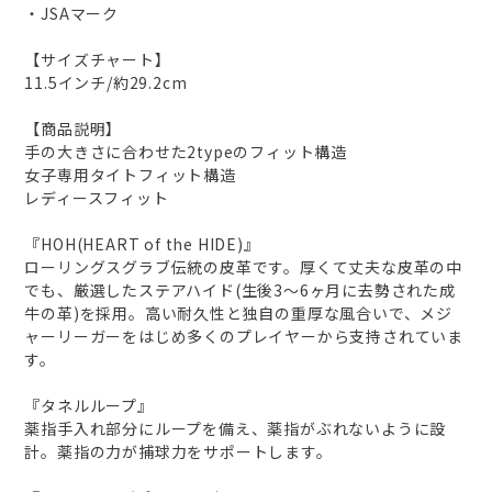
・JSAマーク
【サイズチャート】
11.5インチ/約29.2cm
【商品説明】
手の大きさに合わせた2typeのフィット構造
女子専用タイトフィット構造
レディースフィット
『HOH(HEART of the HIDE)』
ローリングスグラブ伝統の皮革です。厚くて丈夫な皮革の中
でも、厳選したステアハイド(生後3～6ヶ月に去勢された成
牛の革)を採用。高い耐久性と独自の重厚な風合いで、メジ
ャーリーガーをはじめ多くのプレイヤーから支持されていま
す。
『タネルループ』
薬指手入れ部分にループを備え、薬指がぶれないように設
計。薬指の力が捕球力をサポートします。