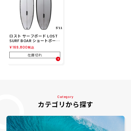
ロスト サーフボード LOST
SURF BOAR ショートボード
Seed Demon Poly Japan
¥
169,800
税込
Quality Rails Spray サー
フィン サーフボード 26005
在庫切れ
9
Category
カテゴリから探す