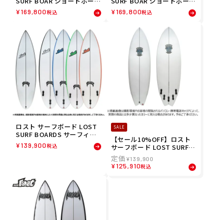
SURF BOAR ショートボード
SURF BOAR ショートボード
Seed Demon Poly Japan
Seed Demon Poly Japan
¥
169,800
¥
169,800
税込
税込
Quality Rails Spray サー
Quality Rails Spray サー
フィン サーフボード 26005
フィン サーフボード 26005
7
6
ロスト サーフボード LOST
SALE
SURF BOARDS サーフィン
【セール10%OFF】ロスト
サーフ サーフボード 板 3.0
¥
139,900
税込
サーフボード LOST SURF B
STUB THUMB DRIVER POL
OARDS サーフィン サーフ
Y JAPAN 1027230SD
¥
139,900
サーフボード 板 5.6 PISCES
¥
125,910
税込
29.75L POLY JAPAN J42080
00