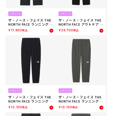
レディース
レディース
ザ・ノース・フェイス THE
ザ・ノース・フェイス THE
NORTH FACE ランニング ト
NORTH FACE アウトドア カ
レーニング ウェア ボトムス
ジュアル ウェア レインパン
¥
17,600
¥
29,700
税込
税込
ロング パンツ 長ズボン テッ
ツ マウンテン ラウンダー パ
ク エアー スウェット パンツ
ンツ MOUNTAIN ROUNDER
TECH AIR SWEAT PT NBW
PANT NPW12504-K レディ
62581-K レディース 女性 25
ース 女性 25SS 春夏
FW 秋冬
レディース
レディース
ザ・ノース・フェイス THE
ザ・ノース・フェイス THE
NORTH FACE ランニング ト
NORTH FACE ランニング ト
レーニング ウェア ボトムス
レーニング ウェア ボトムス
¥
12,100
¥
12,100
税込
税込
ロング パンツ 長ズボン フレ
ロング パンツ 長ズボン フレ
キシブル ロング パンツ FLE
キシブル ロング パンツ FLE