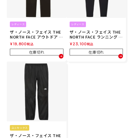
レディース
レディース
ザ・ノース・フェイス THE
ザ・ノース・フェイス THE
NORTH FACE アウトドア カ
NORTH FACE ランニング ト
ジュアル ウェア ボトムス ロ
レーニング ウェア ボトムス
¥
19,800
¥
23,100
税込
税込
ング パンツ 長ズボン アード
ロング パンツ 長ズボン レッ
ウォーム パンツ ARD WARM
ド ラン ロング パンツ RED
在庫切れ
在庫切れ
PANT NBW82505-K レディ
RUN LONG PANT NYW8257
ース 女性 25FW 秋冬
8-K レディース 女性 26FW
ユニセックス
ザ・ノース・フェイス THE