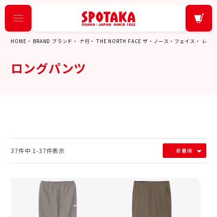
HOME
BRAND ブランド
ナ行
THE NORTH FACE ザ・ノース・フェイス
レデ
ロングパンツ
37
件中
1
-
37
件表示
新着順