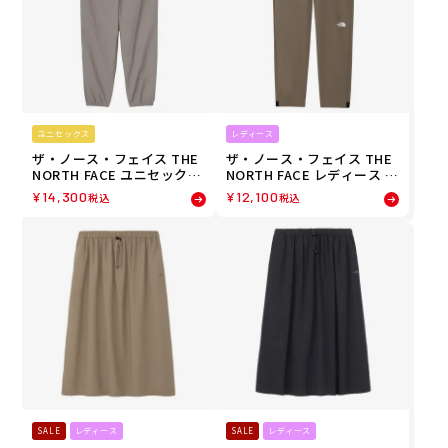
ユニセックス
レディース
ザ・ノース・フェイス THE
ザ・ノース・フェイス THE
NORTH FACE ユニセックス
NORTH FACE レディース フ
バーサタイルパンツ ロング
レキシブルロングパンツ ラ
¥
14,300
¥
12,100
税込
税込
パンツ NB32651-MR 26FW
ンニング ロングパンツ NB
秋冬
W12582-GN 26FW 秋冬
SALE
レディース
SALE
レディース