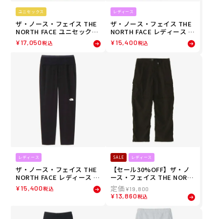
ユニセックス
レディース
ザ・ノース・フェイス THE
ザ・ノース・フェイス THE
NORTH FACE ユニセックス
NORTH FACE レディース バ
GAR スウェットパンツ ロン
ーブ アジャイル ランニング
¥
17,050
¥
15,400
税込
税込
グパンツ NB32667-AN 26SS
パンツ NBW42677-UN 26SS
春夏
レディース
SALE
レディース
ザ・ノース・フェイス THE
【セール30%OFF】ザ・ノ
NORTH FACE レディース バ
ース・フェイス THE NORT
ーブ アジャイル ランニング
H FACE レディース ジップ
¥
15,400
税込
¥
19,800
パンツ NBW42677-K 26SS
オフ カーゴ パンツ ZIP-OFF
¥
13,860
税込
春夏
CARGO PANT ロングパンツ
NBW32532-K 26SS 春夏