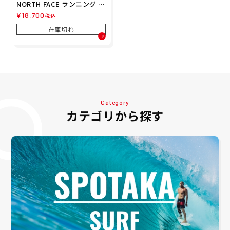
NORTH FACE ランニング ト
レーニング ウェア ボトムス
¥
18,700
税込
ロング パンツ 長ズボン スト
ライク トレイル パンツ STR
在庫切れ
IKE TRAIL PANT NP62577-
K メンズ レディース ユニセ
ックス 25FW 秋冬
Category
カテゴリから探す