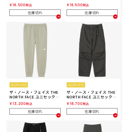
フラッシュドライチノワイ
フラッシュドライチノワイ
¥
16,500
¥
16,500
税込
税込
ドパンツ ロングパンツ NB8
ドパンツ ロングパンツ NB8
2631-K 26FW 秋冬
2631-CK 26FW 秋冬
在庫切れ
在庫切れ
ユニセックス
ユニセックス
ザ・ノース・フェイス THE
ザ・ノース・フェイス THE
NORTH FACE ユニセックス
NORTH FACE ユニセックス
モーションジョガーパンツ
ロックステディカーゴパン
¥
13,200
¥
18,700
税込
税込
ランニング ロングパンツ N
ツ ウェア ボトムス ロング
B12595-ST 26FW 秋冬
パンツ 長ズボン NB32633-N
在庫切れ
在庫切れ
T 26FW 秋冬