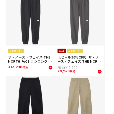
XIBLE LONG PANT NBW12
XIBLE LONG PANT NBW12
582-K レディース 女性 26F
582-ZC レディース 女性 26
W
FW
ユニセックス
SALE
ユニセックス
ザ・ノース・フェイス THE
【セール30%OFF】ザ・ノ
NORTH FACE ランニング ト
ース・フェイス THE NORT
レーニング ウェア ボトムス
H FACE ランニング トレー
¥
13,200
税込
¥
13,200
ロング パンツ 長ズボン モー
ニング ウェア ボトムス ロン
¥
9,240
税込
ション ジョガー パンツ MO
グ パンツ 長ズボン モーショ
TION JOGGER PANT NB12
ン ジョガー パンツ MOTIO
595-K メンズ レディース ユ
N JOGGER PANT NB12595-
ニセックス 26FW
GG メンズ レディース ユニ
セックス 25FW 秋冬