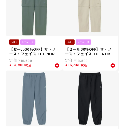
SALE
レディース
SALE
レディース
【セール30%OFF】ザ・ノ
【セール30%OFF】ザ・ノ
ース・フェイス THE NORT
ース・フェイス THE NORT
H FACE レディース ジップ
H FACE レディース ジップ
¥
19,800
¥
19,800
オフカーゴパンツ ロングパ
オフカーゴパンツ ロングパ
¥
13,860
¥
13,860
税込
税込
ンツ NBW32532-SL 26SS
ンツ NBW32532-FI 26SS