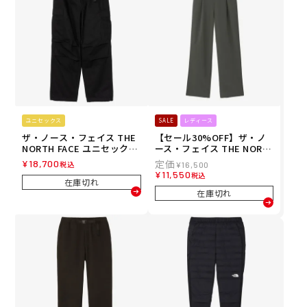
ユニセックス
SALE
レディース
ザ・ノース・フェイス THE
【セール30%OFF】ザ・ノ
NORTH FACE ユニセックス
ース・フェイス THE NORT
ロックステディカーゴパン
H FACE レディース TNF ビ
¥
18,700
税込
¥
16,500
ツ ウェア ボトムス ロング
ー フリー パンツ TNF BE FR
¥
11,550
税込
パンツ 長ズボン NB32633-K
EE PANT ロングパンツ NB
在庫切れ
26FW 秋冬
W32531-NT 26SS 春夏
在庫切れ