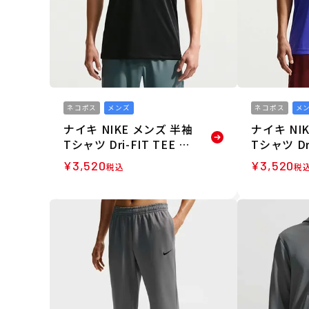
ネコポス
メンズ
ネコポス
メ
ナイキ NIKE メンズ 半袖
ナイキ NI
Tシャツ Dri-FIT TEE ST
Tシャツ Dri
D SLVLS FLEX IO1430-
D SLVLS F
¥
3,520
¥
3,520
税込
税
010 26HO
510 26SU