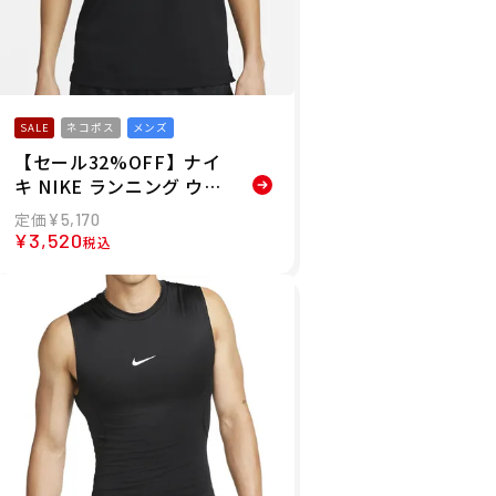
SALE
ネコポス
メンズ
【セール32%OFF】ナイ
キ NIKE ランニング ウェ
ア ノースリーブ タンクト
¥
5,170
ップ Dri-FIT マイラー タ
¥
3,520
税込
ンクトップ DV9322-010
メンズ 男性 24SU 春夏