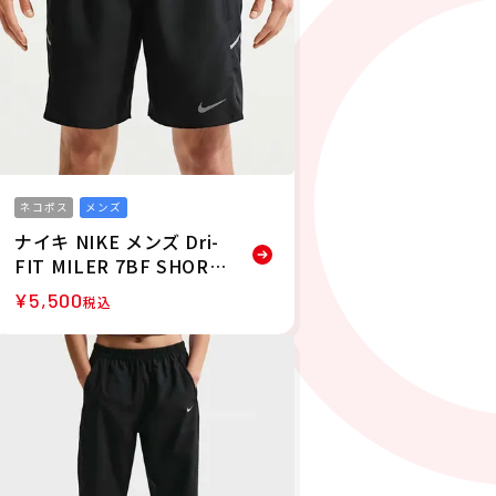
ネコポス
メンズ
ナイキ NIKE メンズ Dri-
FIT MILER 7BF SHORT
ブリーフ裏地付き ランニ
¥
5,500
税込
ング ショートパンツ IF2
071-010 26SU