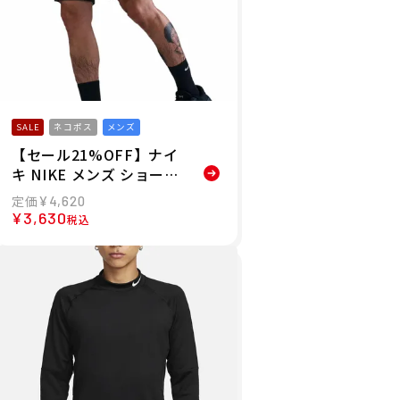
SALE
ネコポス
メンズ
【セール21%OFF】ナイ
キ NIKE メンズ ショート
パンツ Dri-FIT トータリ
¥
4,620
ティ 18cm バーサタイル
¥
3,630
税込
ショートパンツ FB4197-
390 25HO