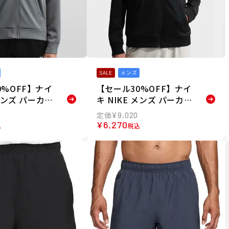
SALE
メンズ
0%OFF】ナイ
【セール30%OFF】ナイ
 メンズ パーカー
キ NIKE メンズ パーカー
F2983-084
ハイバース IF2983-010
¥
9,020
26SP
¥
6,270
込
税込