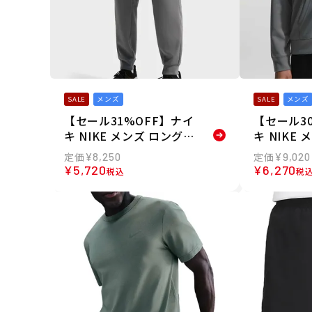
SALE
メンズ
SALE
メンズ
【セール31%OFF】ナイ
【セール3
キ NIKE メンズ ロングパ
キ NIKE
ンツ ハイバース IF2990-
ハイバース I
¥
8,250
¥
9,020
084 26SP
26SP
¥
5,720
¥
6,270
税込
税