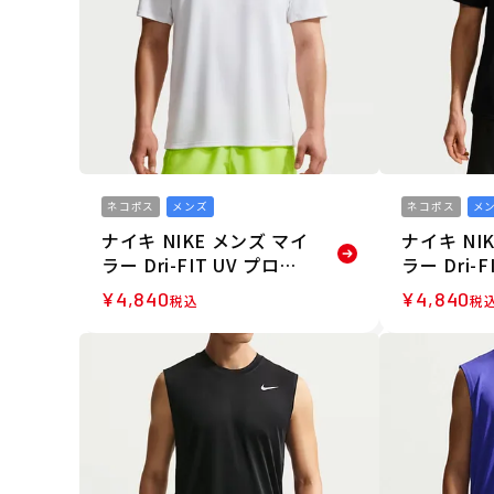
ネコポス
メンズ
ネコポス
メ
ナイキ NIKE メンズ マイ
ナイキ NI
ラー Dri-FIT UV プロテ
ラー Dri-
クション ショートスリー
クション 
¥
4,840
¥
4,840
税込
税
ブ ランニングトップ 半袖
ブ ランニ
Tシャツ IF2083-100 26F
Tシャツ IF2
A
A