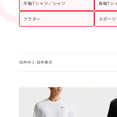
半袖Tシャツ／シャツ
長袖Tシ
アウター
スポーツ
36
件中
1
-
36
件表示