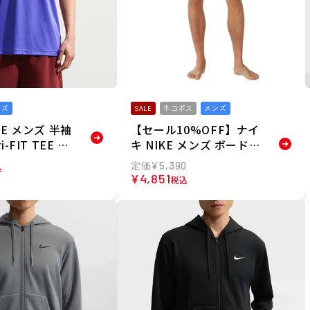
ンズ
SALE
ネコポス
メンズ
KE メンズ 半袖
【セール10%OFF】ナイ
-FIT TEE ST
キ NIKE メンズ ボードシ
LEX IO1430-
ョーツ トランクス ヒーロ
¥
5,390
込
ー スタイル 7"ボレーシ
¥
4,851
税込
ョーツ NESSF559-N001
26SP