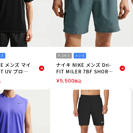
ンズ
ネコポス
メンズ
KE メンズ マイ
ナイキ NIKE メンズ Dri-
FIT UV プロテ
FIT MILER 7BF SHORT
ショートスリー
ブリーフ裏地付き ランニ
¥
5,500
込
税込
ングトップ 半袖
ング ショートパンツ IF2
083-010 26F
071-382 26SU