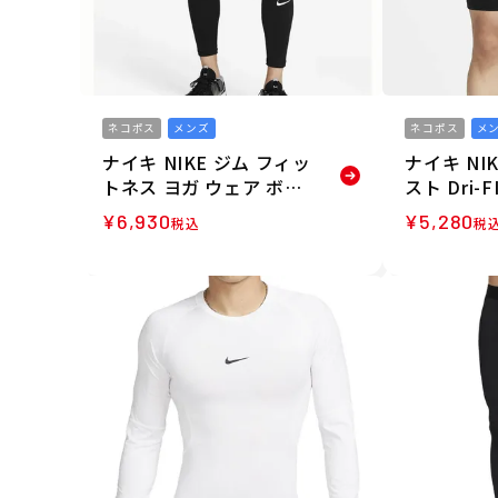
ネコポス
メンズ
ネコポス
メ
ナイキ NIKE ジム フィッ
ナイキ NI
トネス ヨガ ウェア ボト
スト Dri-F
ムス インナー アンダー
ス タイツ
¥
6,930
¥
5,280
税込
税
パンツ ショーツ ナイキプ
インナーパン
ロ ウォーム タイツ FB79
010 26HO
62-010 メンズ 男性 26H
O