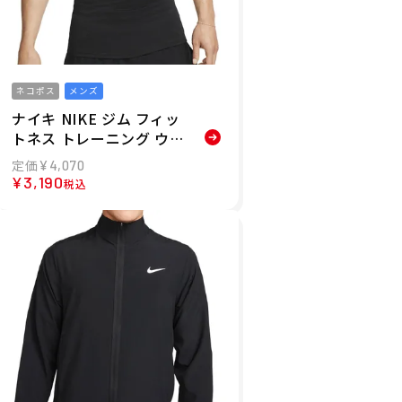
ネコポス
メンズ
ナイキ NIKE ジム フィッ
トネス トレーニング ウェ
ア ノースリーブ タンクト
¥
4,070
ップ ナイキプロ Dri-FIT
¥
3,190
税込
タイト ノースリーブトッ
プ FB7915-010 メンズ
男性