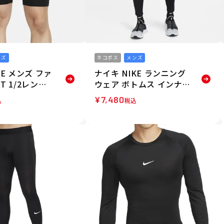
ンズ
ネコポス
メンズ
KE メンズ ファ
ナイキ NIKE ランニング
IT 1/2レング
ウェア ボトムス インナー
 インナー付き
スパッツ レギンス エッセ
¥
7,480
込
税込
ツ FN3372-
ンシャル タイツ ESSEN
TIAL TIGHT CZ8831-01
0 メンズ 男性 24FA 秋冬