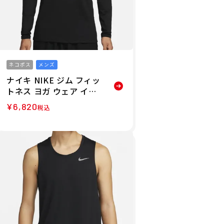
ネコポス
メンズ
ナイキ NIKE ジム フィッ
トネス ヨガ ウェア イン
ナーシャツ アンダーシャ
¥
6,820
税込
ツ ナイキプロ Dri-FIT ウ
ォーム ロングスリーブ フ
ィットネス モック FB85
16-010 メンズ 男性 24H
O 秋冬