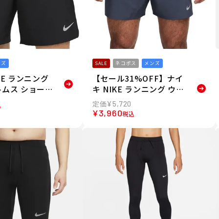
ンズ
SALE
ネコポス
メンズ
KE ランニング
【セール31%OFF】ナイ
トムス ショート
キ NIKE ランニング ウェ
ツ 短パン ド
ア ボトムス ショート ハ
¥
5,720
込
ト チャレンジ
ーフ パンツ 短パン Dri-F
¥
3,960
税込
ト 7 バーサタ
IT チャレンジャー DV93
45-010 メンズ
64-437 メンズ 男性 25S
U 春夏