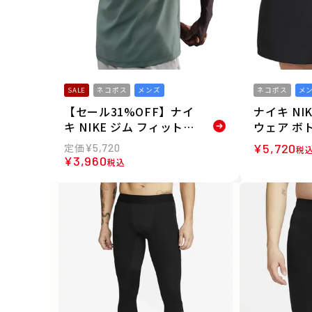
SALE
ネコポス
メンズ
ネコポス
メ
【セール31%OFF】ナイ
ナイキ NI
キ NIKE ジム フィットネ
ウェア ボ
ス ヨガ ウェア 半袖 Tシ
ハーフ パン
¥
5,720
¥
5,720
税
ャツ Dri-FIT UV ハイバ
ライフィッ
¥
3,960
税込
ース ショートスリーブ フ
ャー ショー
ィットネストップ DV984
イル DV93
0-364 メンズ 男性 25HO
男性
秋冬