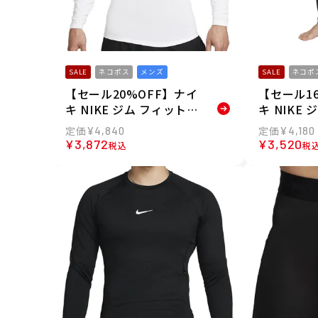
SALE
ネコポス
メンズ
SALE
ネコポ
【セール20%OFF】ナイ
【セール1
キ NIKE ジム フィットネ
キ NIKE
ス トレーニング ウェア
ス トレー
¥
4,840
¥
4,180
インナーシャツ アンダー
インナー 
¥
3,872
¥
3,520
税込
税
シャツ ナイキプロ Dri-FI
ス ナイキ D
T タイト ロングスリーブ
FB7953-
トップ FB7920-100 メン
ズ 男性