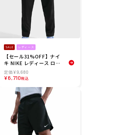
SALE
レディース
【セール31%OFF】ナイ
キ NIKE レディース ロン
グパンツ ワン II4477-01
¥
9,680
0 26SP
¥
6,710
税込