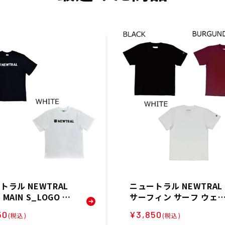
トラル NEWTRAL
ニュートラル NEWTRAL
MAIN S_LOGO T-
サーフィン サーフ ウェ
t 半袖 Tシャツ NT22
半袖 Tシャツ Claude M
50
¥3,850
(税込)
(税込)
1 25SP 春夏
ki Smile Tee NT22520