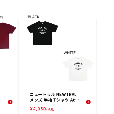
ニュートラル NEWTRAL
ニ
ア
メンズ 半袖 Tシャツ Athl
メ
a
etic LOGO TEE NT22620
Zi
¥4,950
¥5
(税込)
1
18 26SP
6 