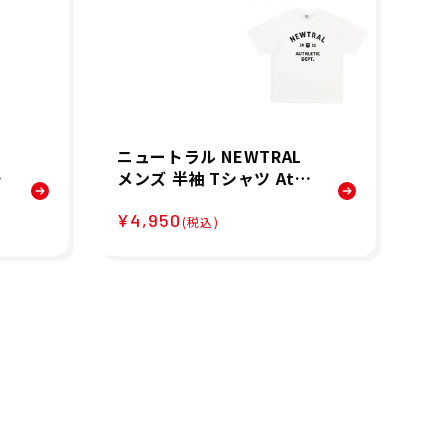
ニュートラル NEWTRAL
ニ
ア
メンズ 半袖 Tシャツ Athl
メ
a
etic LOGO TEE NT22620
Zi
¥4,950
¥5
1
18 26SP
6 
(税込)