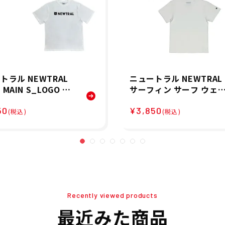
トラル NEWTRAL
ニュートラル NEWTRAL
MAIN S_LOGO T-
サーフィン サーフ ウェ
t 半袖 Tシャツ NT22
半袖 Tシャツ Claude M
50
¥3,850
1 25SP 春夏
ki Smile Tee NT22520
(税込)
(税込)
5 メンズ 男性 25SP 春夏
Recently viewed products
最近みた商品