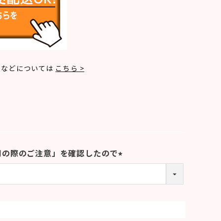
法などについては
こちら >
用の際のご注意」を確認したので
(
必
須
)