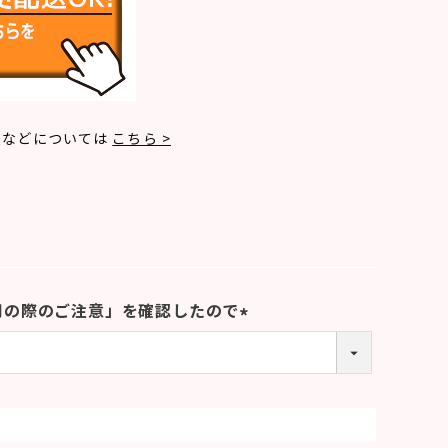
法などについては
こちら >
用の際のご注意」を確認したので
(
必
須
)