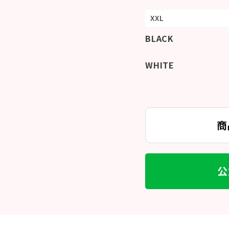
XXL
BLACK
WHITE
商
公