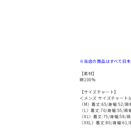
※当店の商品はすべて日
【素材】
綿100%
【サイズチャート】
＜メンズ サイズチャート(
〈M〉着丈:65/身幅:52/肩幅
〈L〉着丈:70/身幅:55/肩幅
〈XL〉着丈:75/身幅:58/肩
〈XXL〉着丈:80/身幅:61/