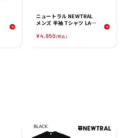
ニュートラル NEWTRAL
【
メンズ 半袖 Tシャツ LA T
テ
T
EE NT2262013 26SP
サ
¥4,950
¥7
ー
(税込)
海パ
T 
メ