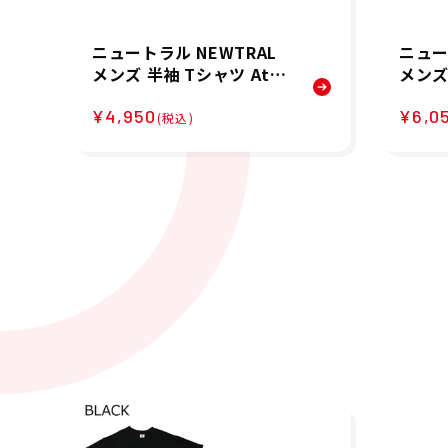
ニュートラル NEWTRAL
ニュー
メンズ 半袖 Tシャツ Athl
メンズ 
etic LOGO TEE NT22620
S 半袖
¥4,950
¥6,0
18 26SP
04 2
(税込)