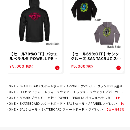
【セール70%OFF】パウエ
【セール69%OFF】サンタ
ルペラルタ POWELL PERA
クルーズ SANTACRUZ ス
LTA スケボー スケートボー
ケボー スケートボード ウェ
¥5,000
¥5,000
(税込)
(税込)
ド ウェア スウェット パーカ
ア スウェット パーカー スラ
ー HOOD WINGED RIPPE
イム スクリーム SLIME SC
R BLKLGHT 520253307
REAM P/O HOOD 510253
メンズ 男性 25FA 秋冬
307 メンズ 男性 25FA 秋冬
HOME
SKATEBOARD スケートボード
APPAREL アパレル
ブランドから選ぶ
そ
HOME
ITEM アイテム
レディースウェア
トップス
スウェット／パーカー
【セ
HOME
BRAND ブランド
ハ行
POWELL PERALTA パウエルペラルタ
【セール45%
HOME
SKATEBOARD スケートボード
SALE セール
APPAREL アパレル
【セール
HOME
SALE セール
SKATEBOARD スケートボード
アパレル
【セール45%OFF