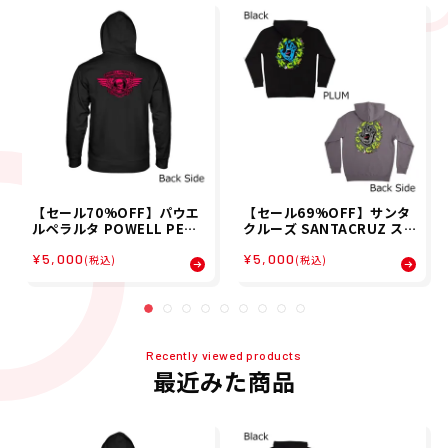
【セール70%OFF】パウエ
【セール69%OFF】サンタ
ルペラルタ POWELL PERA
クルーズ SANTACRUZ ス
LTA スケボー スケートボー
ケボー スケートボード ウェ
¥5,000
¥5,000
ド ウェア スウェット パーカ
ア スウェット パーカー スラ
(税込)
(税込)
ー HOOD WINGED RIPPE
イム スクリーム SLIME SC
R BLKLGHT 520253307
REAM P/O HOOD 510253
メンズ 男性 25FA 秋冬
307 メンズ 男性 25FA 秋冬
Recently viewed products
最近みた商品