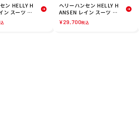
ン HELLY H
ヘリーハンセン HELLY H
レイン スーツ H
ANSEN レイン スーツ H
N SUIT レイン
ELLY RAIN SUIT レイン
¥
29,700
税込
税込
セット HH12
ウェア 上下セット HH12
6SS 春夏
510-SY 26SS 春夏