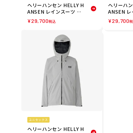
ヘリーハンセン HELLY H
ヘリーハンセ
ANSEN レインスーツ レ
ANSEN 
イン上下セット HH1251
ELLY RAI
¥
29,700
¥
29,700
税込
0-ON 26SS
ウェア 上下
510-IV 2
ユニセックス
ヘリーハンセン HELLY H