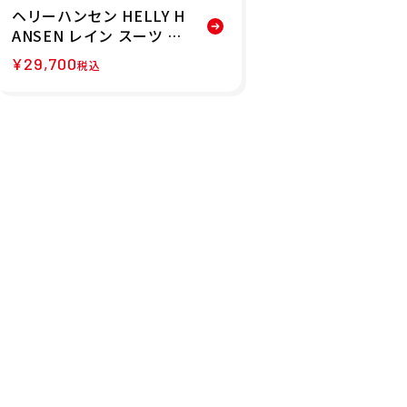
ヘリーハンセン HELLY H
ANSEN レイン スーツ H
ELLY RAIN SUIT レイン
¥
29,700
税込
ウェア 上下セット HH12
510-K 26SS 春夏