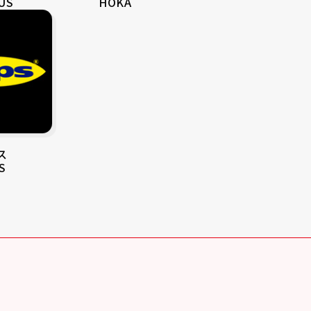
US
HOKA
ス
S