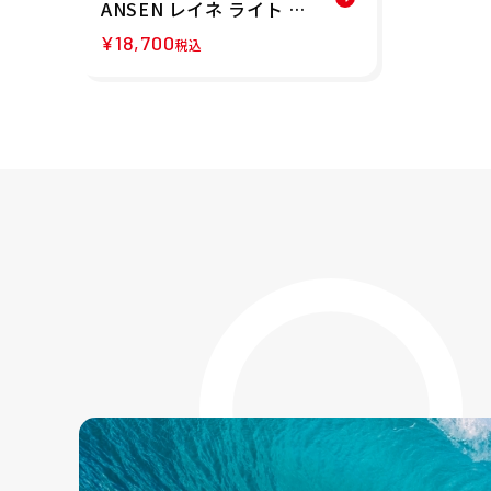
ANSEN レイネ ライト ジ
ャケット RAINE LIGHT
¥
18,700
税込
JACKET HH12511-OG 2
6SS 春夏