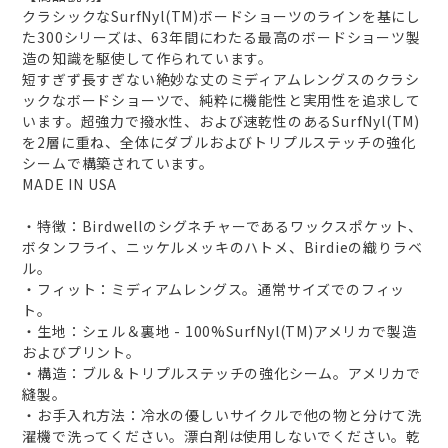
クラシックなSurfNyl(TM)ボードショーツのラインを基にし
た300シリーズは、63年間にわたる最高のボードショーツ製
造の知識を駆使して作られています。
短すぎず長すぎない絶妙な丈のミディアムレングスのクラシ
ックなボードショーツで、純粋に機能性と実用性を追求して
います。超強力で撥水性、および速乾性のあるSurfNyl(TM)
を2層に重ね、全体にダブルおよびトリプルステッチの強化
シームで構築されています。
MADE IN USA
・特徴：Birdwellのシグネチャーであるワックスポケット、
ボタンフライ、ニッケルメッキのハトメ、Birdieの織りラベ
ル。
・フィット：ミディアムレングス。通常サイズでのフィッ
ト。
・生地：シェル＆裏地 - 100%SurfNyl(TM)アメリカで製造
およびプリント。
・構造：ブル＆トリプルステッチの強化シーム。アメリカで
縫製。
・お手入れ方法：冷水の優しいサイクルで他の物と分けて洗
濯機で洗ってください。漂白剤は使用しないでください。乾