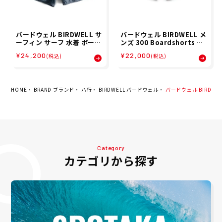
バードウェル BIRDWELL サ
バードウェル BIRDWELL メ
ーフィン サーフ 水着 ボード
ンズ 300 Boardshorts ボ
ショーツ トランクス 海パン
ードショーツ トランクス 2
¥24,200
¥22,000
(税込)
(税込)
300 Boardshorts 2BS1-
BS1-0090-RD1 26SP
1063 メンズ 男性 25SU 春
夏
HOME
BRAND ブランド
ハ行
BIRDWELL バードウェル
バードウェル BIRDWELL
Category
カテゴリから探す