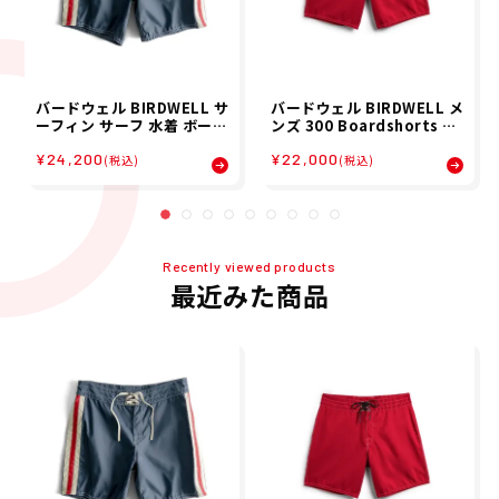
バードウェル BIRDWELL サ
バードウェル BIRDWELL メ
ーフィン サーフ 水着 ボード
ンズ 300 Boardshorts ボ
ショーツ トランクス 海パン
ードショーツ トランクス 2
¥24,200
¥22,000
300 Boardshorts 2BS1-
BS1-0090-RD1 26SP
(税込)
(税込)
1063 メンズ 男性 25SU 春
夏
Recently viewed products
最近みた商品