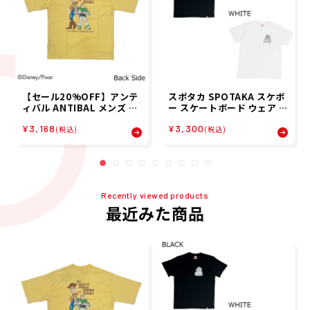
【セール20%OFF】アンテ
スポタカ SPOTAKA スケボ
ィバル ANTIBAL メンズ 半
ー スケートボード ウェア ス
袖 Tシャツ ANTIBAL 16/-
ポタカ × オオサカ ダガーズ
¥3,168
¥3,300
空紡糸天竺 プリント S/S BI
スポタコ SPOTAKA × OS
(税込)
(税込)
G TEE 262AN1ST729 26S
AKA DAGGERS SPOTAKO
P
SPOTAKA-SPOTAKO メン
ズ レディース ジュニア
Recently viewed products
最近みた商品