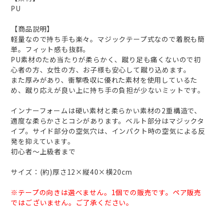
PU
【商品説明】
軽量なので持ち手も楽々。マジックテープ式なので着脱も簡
単。フィット感も抜群。
PU素材のため当たりが柔らかく、蹴り足も痛くないので初
心者の方、女性の方、お子様も安心して蹴り込めます。
また厚みがあり、衝撃吸収に優れた素材を使用しているた
め、蹴り応えが良い上に持ち手の負担が少ないミットです。
インナーフォームは硬い素材と柔らかい素材の2重構造で、
適度な柔らかさとコシがあります。ベルト部分はマジックタ
イプ。サイド部分の空気穴は、インパクト時の空気による反
発を抑えています。
初心者～上級者まで
サイズ：(約)厚さ12×縦40×横20cm
※テープの向きは選べません。1個での販売です。ペア販売
ではございません。ご了承ください。