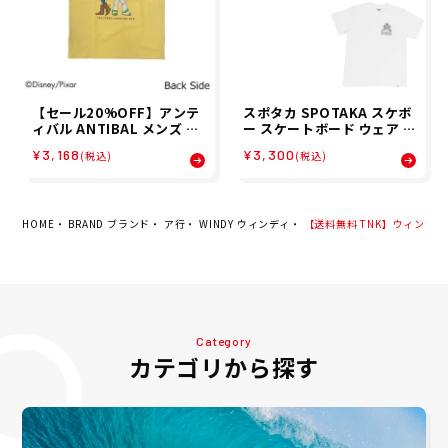
【セール20%OFF】アンテ
スポタカ SPOTAKA スケボ
ィバル ANTIBAL メンズ 半
ー スケートボード ウェア ス
袖 Tシャツ ANTIBAL 16/-
ポタカ × オオサカ ダガーズ
¥3,168
¥3,300
(税込)
(税込)
空紡糸天竺 プリント S/S BI
スポタコ SPOTAKA × OS
G TEE 262AN1ST729 26S
AKA DAGGERS SPOTAKO
P
SPOTAKA-SPOTAKO メン
ズ レディース ジュニア
HOME
BRAND ブランド
ア行
WINDY ウィンディ
【送料無料 TNK】ウィンディ 格闘
Category
カテゴリから探す