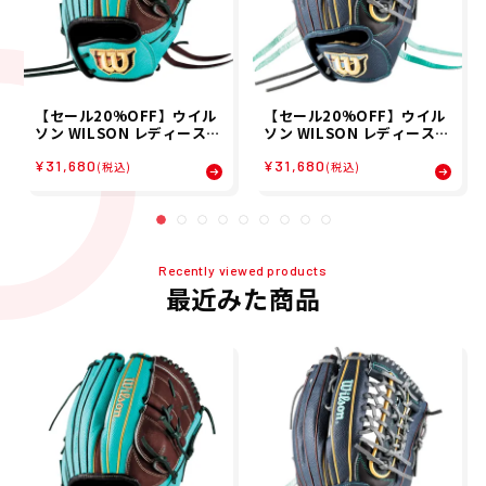
【セール20%OFF】ウイル
【セール20%OFF】ウイル
ソン WILSON レディース
ソン WILSON レディース
女子ソフトボール用 WILSO
女子ソフトボール用 WILSO
¥31,680
¥31,680
N QUEEN DUAL 投手用 S1
N QUEEN DUAL ユーティ
(税込)
(税込)
グラブ WBW104486 26SP
リティ用 95 グラブ WBW1
04498 26SP
Recently viewed products
最近みた商品