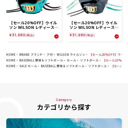
【セール20%OFF】ウイル
【セール20%OFF】ウイル
ソン WILSON レディース
ソン WILSON レディース
女子ソフトボール用 WILSO
女子ソフトボール用 WILSO
¥31,680
¥31,680
(税込)
(税込)
N QUEEN DUAL 投手用 S1
N QUEEN DUAL ユーティ
グラブ WBW104486 26SP
リティ用 95 グラブ WBW1
04498 26SP
HOME
BRAND ブランド
ア行
WILSON ウイルソン
【セール20%OFF】ウイルソン 
HOME
BASEBALL 野球＆ソフトボール
セール
ソフトボール
【セール20%OFF】
HOME
SALE セール
BASEBALL 野球＆ソフトボール
ソフトボール
【セール20%
Category
カテゴリから探す