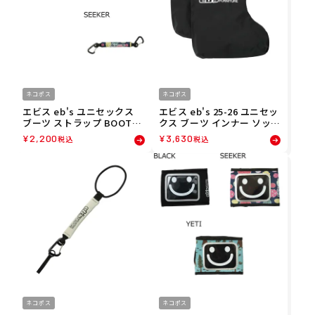
ネコポス
ネコポス
エビス eb's ユニセックス
エビス eb's 25-26 ユニセッ
ブーツ ストラップ BOOTS
クス ブーツ インナー ソック
STRAP 4500811 25-26
ス BOOTS INNER SOCKS
¥
2,200
¥
3,630
税込
税込
スノーボード ブーツケース
4500807
ネコポス
ネコポス