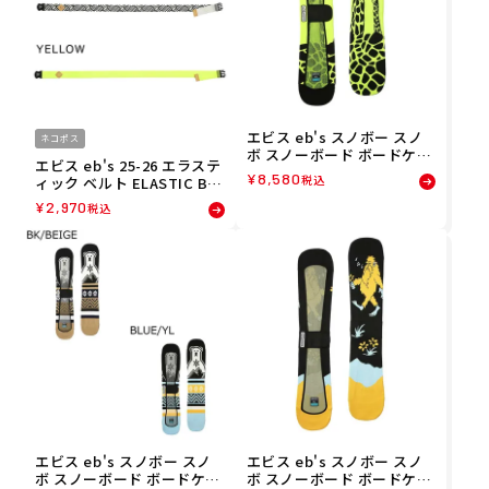
エビス eb's スノボー スノ
ネコポス
ボ スノーボード ボードケー
エビス eb's 25-26 エラステ
ス ニットカバー ジラフ KNI
¥
8,580
税込
ィック ベルト ELASTIC BEL
T COVER GIRAFFE 4500325
T 4500820
メンズ レディース ユニセッ
¥
2,970
税込
クス 25-26
エビス eb's スノボー スノ
エビス eb's スノボー スノ
ボ スノーボード ボードケー
ボ スノーボード ボードケー