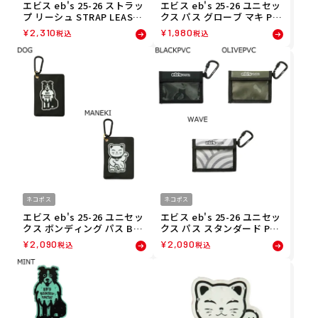
エビス eb's 25-26 ストラッ
エビス eb's 25-26 ユニセッ
プ リーシュ STRAP LEASH
クス パス グローブ マキ PA
スノーボード リーシュコー
SS GLOVEMAKI スノーボー
¥
2,310
¥
1,980
税込
税込
ド 4500704
ド パスケース ウォレット 4
500610
ネコポス
ネコポス
エビス eb's 25-26 ユニセッ
エビス eb's 25-26 ユニセッ
クス ボンディング パス BO
クス パス スタンダード PAS
NDING PASS スノーボード
S STANDARD スノーボード
¥
2,090
¥
2,090
税込
税込
パスケース ウォレット 4500
パスケース ウォレット 4500
602
601