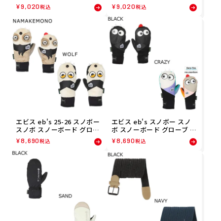
ス ニットカバー ベアー KNI
ス ニットカバー イエティ K
¥
9,020
¥
9,020
税込
税込
T COVER BEAR 4500318 メ
NIT COVER YETI 4500314
ンズ レディース ユニセック
メンズ レディース ユニセッ
ス 25-26
クス 25-26
エビス eb's 25-26 スノボー
エビス eb's スノボー スノ
スノボ スノーボード グロー
ボ スノーボード グローブ 手
ブ 手袋 ケモノチャン KEMO
袋 ケモノチャン KEMONO
¥
8,690
¥
8,690
税込
税込
NO CHAN 4500017
CHAN 4500016 メンズ レデ
ィース ユニセックス 25-26