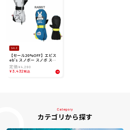
SALE
【セール20%OFF】エビス
eb's スノボー スノボ スノ
ーボード グローブ 手袋 CHI
¥
4,290
LD MITT 4300903 ジュニア
¥
3,432
税込
キッズ 子ども 男の子 女の子
23-24
Category
カテゴリから探す