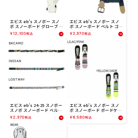
エビス eb's スノボー スノ
エビス eb's スノボー スノ
ボ スノーボード グローブ 手
ボ スノーボード ベルト ゴム
袋 オルガ OLGA 4500004 メ
メッシュ GOMU MESH 440
¥
12,100
¥
2,970
税込
税込
ンズ レディース ユニセック
0814 メンズ レディース ユ
ス 25-26
ニセックス 24-25
エビス eb's 24-25 スノボー
エビス eb's スノボー スノ
スノボ スノーボード ベルト
ボ スノーボード ボードケー
エラスティック ベルト ELA
ス ニット カバー ベアー KNI
¥
2,970
¥
8,580
税込
税込
STIC BELT 4400813
T COVER BEAR 4400313 メ
ンズ レディース ユニセック
ス 24-25