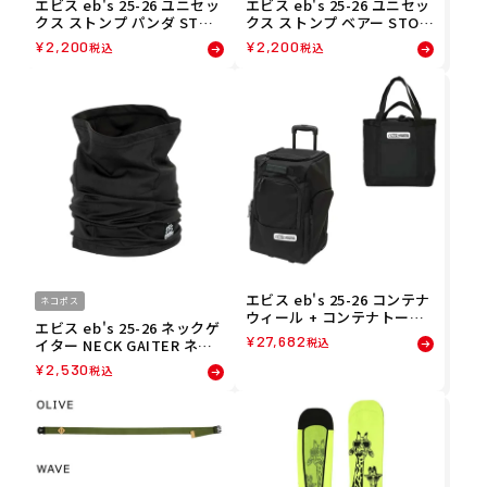
エビス eb's 25-26 ユニセッ
エビス eb's 25-26 ユニセッ
クス ストンプ パンダ STOM
クス ストンプ ベアー STOM
P PANDA スノーボード デッ
P BEAR スノーボード デッ
¥
2,200
¥
2,200
税込
税込
キパッド 4500501
キパッド 4500500
エビス eb's 25-26 コンテナ
ネコポス
ウィール + コンテナトート
エビス eb's 25-26 ネックゲ
セット CONTAINER WHEEL
¥
27,682
税込
イター NECK GAITER ネッ
+ CONTAINER TOTE SET
クウォーマー 4500409
スノーボード キャスター キ
¥
2,530
税込
ャリー 4500350