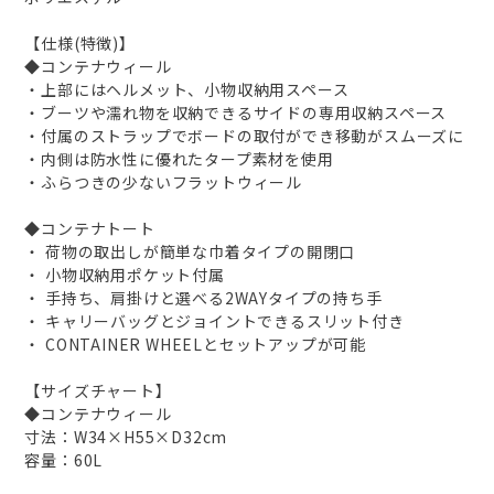
【仕様(特徴)】
◆コンテナウィール
・上部にはヘルメット、小物収納用スペース
・ブーツや濡れ物を収納できるサイドの専用収納スペース
・付属のストラップでボードの取付ができ移動がスムーズに
・内側は防水性に優れたタープ素材を使用
・ふらつきの少ないフラットウィール
◆コンテナトート
・ 荷物の取出しが簡単な巾着タイプの開閉口
・ 小物収納用ポケット付属
・ 手持ち、肩掛けと選べる2WAYタイプの持ち手
・ キャリーバッグとジョイントできるスリット付き
・ CONTAINER WHEELとセットアップが可能
【サイズチャート】
◆コンテナウィール
寸法：W34×H55×D32cm
容量：60L