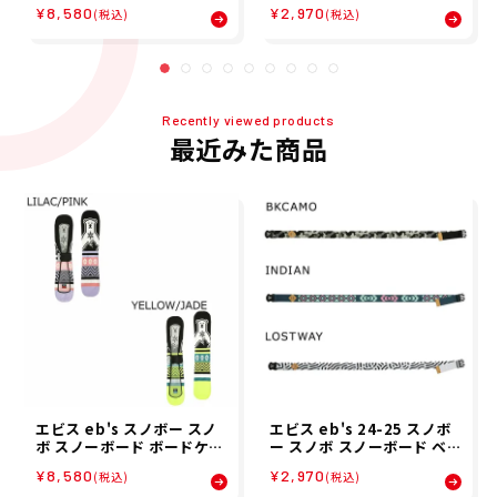
¥8,580
¥2,970
IT COVER BEAR 4400313
LASTIC BELT 4400813
(税込)
(税込)
メンズ レディース ユニセッ
クス 24-25
Recently viewed products
最近みた商品
エビス eb's スノボー スノ
エビス eb's 24-25 スノボ
ボ スノーボード ボードケー
ー スノボ スノーボード ベル
ス ニット カバー ベアー KN
ト エラスティック ベルト E
¥8,580
¥2,970
(税込)
(税込)
IT COVER BEAR 4400313
LASTIC BELT 4400813