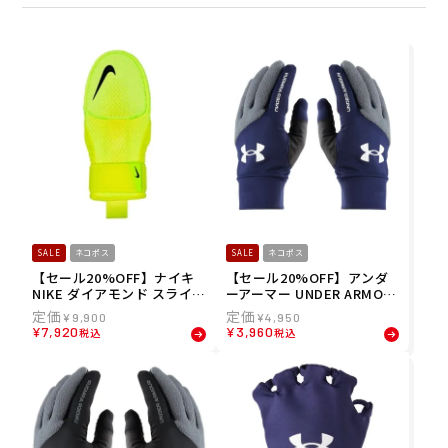
SALE
ネコポス
SALE
ネコポス
【セール20%OFF】ナイキ
【セール20%OFF】アンダ
NIKE ダイアモンド スライデ
ーアーマー UNDER ARMOU
ィングミット 2.0 左右兼用
R ベースボール 野球 ソフト
¥
9,900
¥
4,950
走塁用手袋 スライディング
ボール グローブ 手袋 コール
¥
7,920
¥
3,960
税込
税込
グローブ BA3021-723 26SP
ドギア トレーニング グロー
ブ CGT GLOVE 1381244-41
0 メンズ 男性 25FA 秋冬