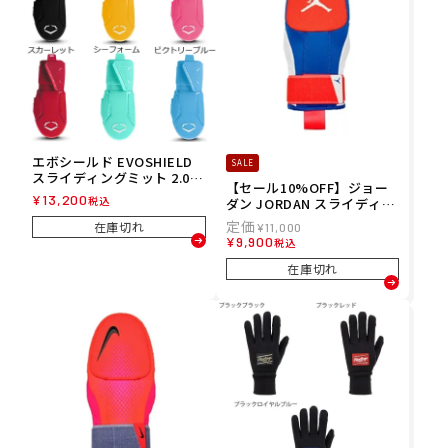
エボシールド EVOSHIELD
SALE
スライディングミット 2.0
【セール10%OFF】ジョー
左右兼用 WB57728 26SP
¥
13,200
税込
ダン JORDAN スライディン
グミット 左右兼用 走塁用 J
在庫切れ
¥
11,000
D1102-456 26SP
¥
9,900
税込
在庫切れ