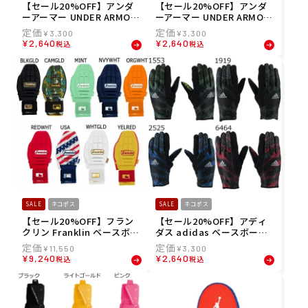
【セール20%OFF】アンダ
【セール20%OFF】アンダ
ーアーマー UNDER ARMOU
ーアーマー UNDER ARMOU
R ベースボール 野球 ソフト
R ベースボール 野球 ソフト
¥
3,300
¥
3,300
ボール グローブ 手袋 ハンド
ボール グローブ 手袋 ハンド
¥
2,640
¥
2,640
税込
税込
ウォーマー HANDWARMER
ウォーマー HANDWARMER
1305607-003 メンズ レディ
1305607-002 メンズ レディ
ース ユニセックス 25FA 秋
ース ユニセックス 25FA 秋
冬
冬
SALE
ネコポス
SALE
ネコポス
【セール20%OFF】フラン
【セール20%OFF】アディ
クリン Franklin ベースボー
ダス adidas ベースボール
ル 野球 走塁用手袋 CFX SLI
野球 ソフトボール ウォーム
¥
11,550
¥
3,300
DER スライディングミット
グラブ LBG801
¥
9,240
¥
2,640
税込
税込
片手 左右兼用 23555 メンズ
レディース ユニセックス 25
SP 春夏