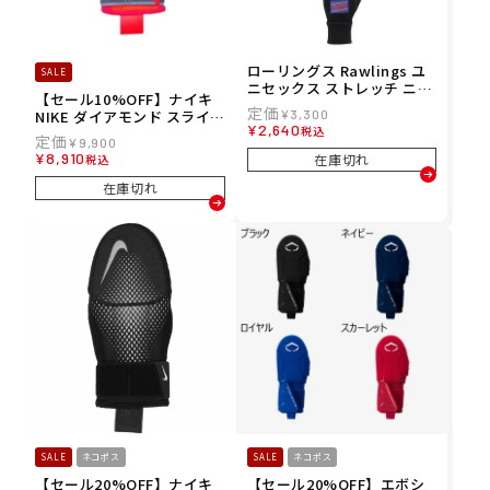
ローリングス Rawlings ユ
SALE
ニセックス ストレッチ ニッ
【セール10%OFF】ナイキ
ト グローブ STRETCH KNI
NIKE ダイアモンド スライデ
¥
3,300
T GLOVES 野球 ソフトボー
¥
2,640
税込
ィングミット 2.0 左右兼用
ル 手袋 EAC15F05 25FA
¥
9,900
走塁用手袋 スライディング
¥
8,910
在庫切れ
税込
グローブ BA3021-653 26SP
在庫切れ
SALE
ネコポス
SALE
ネコポス
【セール20%OFF】ナイキ
【セール20%OFF】エボシ