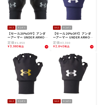
SALE
ネコポス
SALE
ネコポス
【セール20%OFF】アンダ
【セール20%OFF】アンダ
ーアーマー UNDER ARMOU
ーアーマー UNDER ARMOU
R ベースボール 野球 ソフト
R ベースボール 野球 ソフト
¥
4,950
¥
3,300
ボール グローブ 手袋 コール
ボール グローブ 手袋 ハンド
¥
3,960
¥
2,640
税込
税込
ドギア トレーニング グロー
ウォーマー HANDWARMER
ブ CGT GLOVE 1381244-00
1305607-411 メンズ レディ
1 メンズ 男性 25FA 秋冬
ース ユニセックス 25FA 秋
冬
SALE
ネコポス
SALE
ネコポス