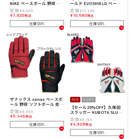
NIKE ベースボール 野球 ソ
ールド EVOSHIELD ベース
フトボール グローブ 手袋 走
ボール 野球 ソフトボール 走
¥
9,900
¥
13,200
塁用 ダイヤモンド スライデ
塁用 グローブ 手袋 スライデ
¥
7,920
¥
10,560
税込
税込
ィングミット 2.0 左右兼用
ィングミット 2.0 右左兼用
BA3021-063 メンズ レディ
WB57537 メンズ レディー
在庫切れ
在庫切れ
ース ユニセックス 25FA 秋
ス ユニセックス 24FA 秋冬
冬
ザナックス xanax ベースボ
SALE
ネコポス
ール 野球 ソフトボール 走塁
【セール20%OFF】久保田
用 手袋 極厚 両手用 BSG107
¥
6,050
スラッガー KUBOTA SLUGG
¥
5,445
税込
ER ベースボール 走塁用手袋
¥
6,160
メンズ/レディース S-140R
¥
4,928
在庫切れ
税込
在庫切れ