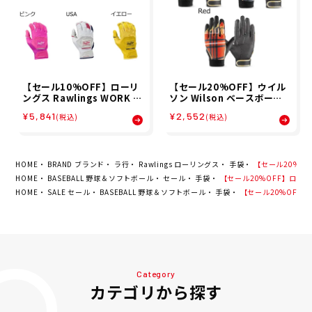
【セール10%OFF】ローリ
【セール20%OFF】ウイル
ングス Rawlings WORK H
ソン Wilson ベースボール
ORSE バッティング グラブ
野球 ソフトボール グローブ
¥5,841
¥2,552
(税込)
(税込)
両手用 野球 ソフトボール バ
手袋 WL-1P 守備用 手袋
ッティング 手袋 WH25BG
左手用 パッド入り WB5778
26SP
8 メンズ レディース ユニセ
ックス ジュニア キッズ 子ど
も 男の子 女の子 25FA 秋
HOME
BRAND ブランド
ラ行
Rawlings ローリングス
手袋
【セール20%OFF
HOME
BASEBALL 野球＆ソフトボール
セール
手袋
【セール20%OFF】ローリング
HOME
SALE セール
BASEBALL 野球＆ソフトボール
手袋
【セール20%OFF】ロ
Category
カテゴリから探す