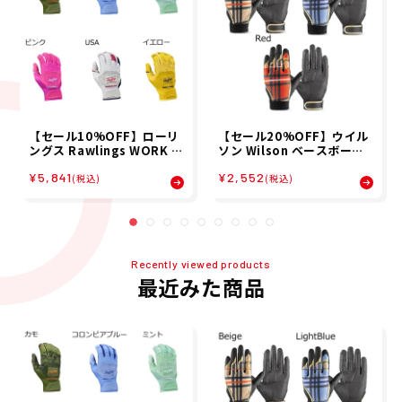
【セール10%OFF】ローリ
【セール20%OFF】ウイル
ングス Rawlings WORK H
ソン Wilson ベースボール
ORSE バッティング グラブ
野球 ソフトボール グローブ
¥5,841
¥2,552
両手用 野球 ソフトボール バ
手袋 WL-1P 守備用 手袋
(税込)
(税込)
ッティング 手袋 WH25BG
左手用 パッド入り WB5778
26SP
8 メンズ レディース ユニセ
ックス ジュニア キッズ 子ど
も 男の子 女の子 25FA 秋
Recently viewed products
最近みた商品