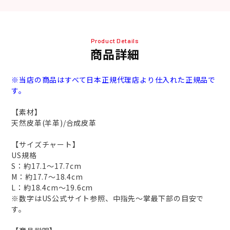
Product Details
商品詳細
※当店の商品はすべて日本正規代理店より仕入れた正規品で
す。
【素材】
天然皮革(羊革)/合成皮革
【サイズチャート】
US規格
S：約17.1～17.7cm
M：約17.7～18.4cm
L：約18.4cm～19.6cm
※数字はUS公式サイト参照、中指先～掌最下部の目安で
す。