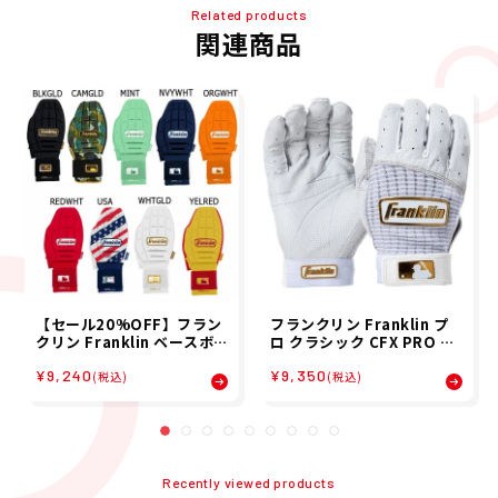
Related products
関連商品
【セール20%OFF】フラン
フランクリン Franklin プ
クリン Franklin ベースボ
ロ クラシック CFX PRO CL
ール 野球 走塁用手袋 CFX S
ASSIC バッティング 手袋 両
¥9,240
¥9,350
LIDER スライディングミッ
手用 野球 ソフトボール 手袋
(税込)
(税込)
ト 片手 左右兼用 23555 メ
20964
ンズ レディース ユニセック
ス 25SP 春夏
Recently viewed products