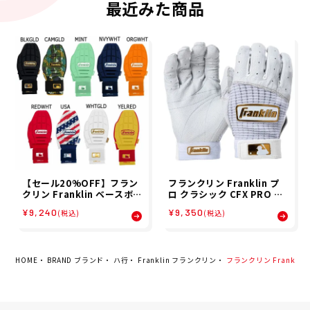
最近みた商品
【セール20%OFF】フラン
フランクリン Franklin プ
クリン Franklin ベースボ
ロ クラシック CFX PRO CL
ール 野球 走塁用手袋 CFX S
ASSIC バッティング 手袋 両
¥9,240
¥9,350
(税込)
(税込)
LIDER スライディングミッ
手用 野球 ソフトボール 手袋
ト 片手 左右兼用 23555 メ
20964
ンズ レディース ユニセック
ス 25SP 春夏
HOME
BRAND ブランド
ハ行
Franklin フランクリン
フランクリン Franklin P