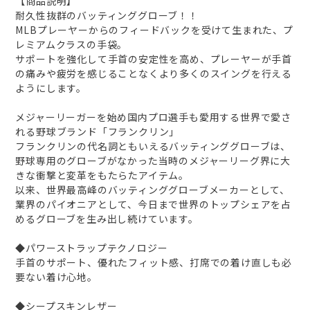
【商品説明】
耐久性抜群のバッティンググローブ！！
MLBプレーヤーからのフィードバックを受けて生まれた、プ
レミアムクラスの手袋。
サポートを強化して手首の安定性を高め、プレーヤーが手首
の痛みや疲労を感じることなくより多くのスイングを行える
ようにします。
メジャーリーガーを始め国内プロ選手も愛用する世界で愛さ
れる野球ブランド「フランクリン」
フランクリンの代名詞ともいえるバッティンググローブは、
野球専用のグローブがなかった当時のメジャーリーグ界に大
きな衝撃と変革をもたらたアイテム。
以来、世界最高峰のバッティンググローブメーカーとして、
業界のパイオニアとして、今日まで世界のトップシェアを占
めるグローブを生み出し続けています。
◆パワーストラップテクノロジー
手首のサポート、優れたフィット感、打席での着け直しも必
要ない着け心地。
◆シープスキンレザー