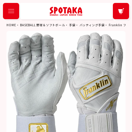
HOME
BASEBALL 野球＆ソフトボール
手袋
バッティング手袋
Franklin フ